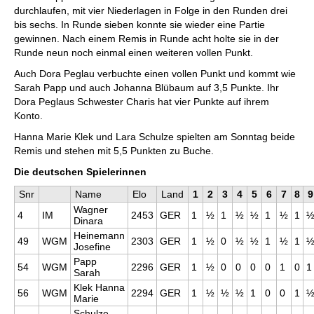
durchlaufen, mit vier Niederlagen in Folge in den Runden drei
bis sechs. In Runde sieben konnte sie wieder eine Partie
gewinnen. Nach einem Remis in Runde acht holte sie in der
Runde neun noch einmal einen weiteren vollen Punkt.
Auch Dora Peglau verbuchte einen vollen Punkt und kommt wie
Sarah Papp und auch Johanna Blübaum auf 3,5 Punkte. Ihr
Dora Peglaus Schwester Charis hat vier Punkte auf ihrem
Konto.
Hanna Marie Klek und Lara Schulze spielten am Sonntag beide
Remis und stehen mit 5,5 Punkten zu Buche.
Die deutschen Spielerinnen
Snr
Name
Elo
Land
1
2
3
4
5
6
7
8
9
Wagner
4
IM
2453
GER
1
½
1
½
½
1
½
1
Dinara
Heinemann
49
WGM
2303
GER
1
½
0
½
½
1
½
1
Josefine
Papp
54
WGM
2296
GER
1
½
0
0
0
0
1
0
1
Sarah
Klek Hanna
56
WGM
2294
GER
1
½
½
½
1
0
0
1
Marie
Schulze