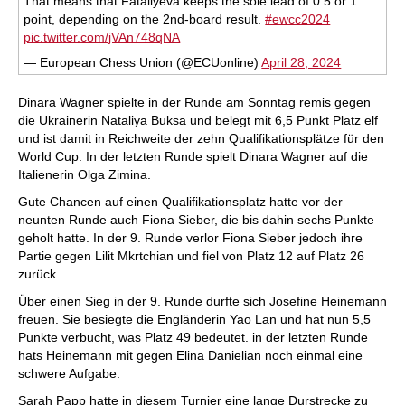
That means that Fataliyeva keeps the sole lead of 0.5 or 1
point, depending on the 2nd-board result.
#ewcc2024
pic.twitter.com/jVAn748qNA
— European Chess Union (@ECUonline)
April 28, 2024
Dinara Wagner spielte in der Runde am Sonntag remis gegen
die Ukrainerin Nataliya Buksa und belegt mit 6,5 Punkt Platz elf
und ist damit in Reichweite der zehn Qualifikationsplätze für den
World Cup. In der letzten Runde spielt Dinara Wagner auf die
Italienerin Olga Zimina.
Gute Chancen auf einen Qualifikationsplatz hatte vor der
neunten Runde auch Fiona Sieber, die bis dahin sechs Punkte
geholt hatte. In der 9. Runde verlor Fiona Sieber jedoch ihre
Partie gegen Lilit Mkrtchian und fiel von Platz 12 auf Platz 26
zurück.
Über einen Sieg in der 9. Runde durfte sich Josefine Heinemann
freuen. Sie besiegte die Engländerin Yao Lan und hat nun 5,5
Punkte verbucht, was Platz 49 bedeutet. in der letzten Runde
hats Heinemann mit gegen Elina Danielian noch einmal eine
schwere Aufgabe.
Sarah Papp hatte in diesem Turnier eine lange Durstrecke zu