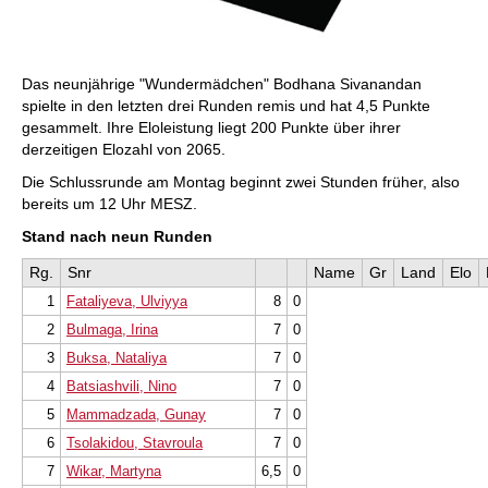
Das neunjährige "Wundermädchen" Bodhana Sivanandan
spielte in den letzten drei Runden remis und hat 4,5 Punkte
gesammelt. Ihre Eloleistung liegt 200 Punkte über ihrer
derzeitigen Elozahl von 2065.
Die Schlussrunde am Montag beginnt zwei Stunden früher, also
bereits um 12 Uhr MESZ.
Stand nach neun Runden
Rg.
Snr
Name
Gr
Land
Elo
1
Fataliyeva, Ulviyya
8
0
2
Bulmaga, Irina
7
0
3
Buksa, Nataliya
7
0
4
Batsiashvili, Nino
7
0
5
Mammadzada, Gunay
7
0
6
Tsolakidou, Stavroula
7
0
7
Wikar, Martyna
6,5
0