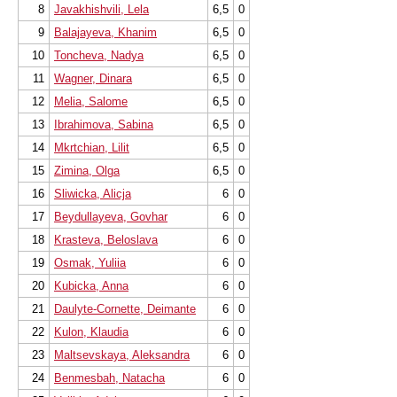
8
Javakhishvili, Lela
6,5
0
9
Balajayeva, Khanim
6,5
0
10
Toncheva, Nadya
6,5
0
11
Wagner, Dinara
6,5
0
12
Melia, Salome
6,5
0
13
Ibrahimova, Sabina
6,5
0
14
Mkrtchian, Lilit
6,5
0
15
Zimina, Olga
6,5
0
16
Sliwicka, Alicja
6
0
17
Beydullayeva, Govhar
6
0
18
Krasteva, Beloslava
6
0
19
Osmak, Yuliia
6
0
20
Kubicka, Anna
6
0
21
Daulyte-Cornette, Deimante
6
0
22
Kulon, Klaudia
6
0
23
Maltsevskaya, Aleksandra
6
0
24
Benmesbah, Natacha
6
0