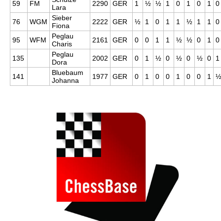
59
FM
2290
GER
1
½
½
1
0
1
0
1
0
Lara
Sieber
76
WGM
2222
GER
½
1
0
1
1
½
1
1
0
Fiona
Peglau
95
WFM
2161
GER
0
0
1
1
½
½
0
1
0
Charis
Peglau
135
2002
GER
0
1
½
0
½
0
½
0
1
Dora
Bluebaum
141
1977
GER
0
1
0
0
1
0
0
1
Johanna