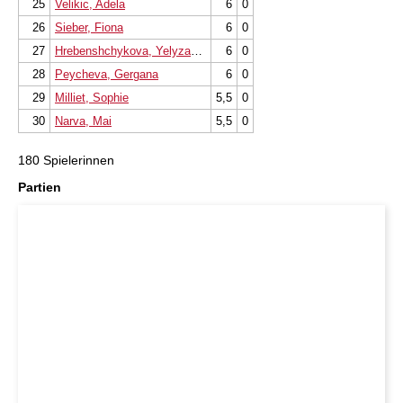
25
Velikic, Adela
6
0
26
Sieber, Fiona
6
0
27
Hrebenshchykova, Yelyzaveta
6
0
28
Peycheva, Gergana
6
0
29
Milliet, Sophie
5,5
0
30
Narva, Mai
5,5
0
180 Spielerinnen
Partien