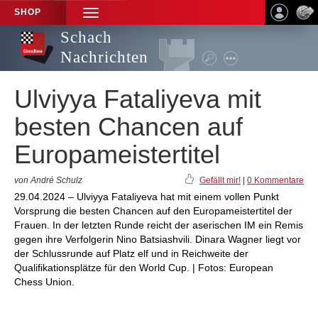
SHOP
TOGGLE
NAVIGATION
Schach
Nachrichten
Ulviyya Fataliyeva mit
besten Chancen auf
Europameistertitel
von André Schulz
Gefällt mir!
|
0 Kommentare
29.04.2024 – Ulviyya Fataliyeva hat mit einem vollen Punkt
Vorsprung die besten Chancen auf den Europameistertitel der
Frauen. In der letzten Runde reicht der aserischen IM ein Remis
gegen ihre Verfolgerin Nino Batsiashvili. Dinara Wagner liegt vor
der Schlussrunde auf Platz elf und in Reichweite der
Qualifikationsplätze für den World Cup. | Fotos: European
Chess Union.