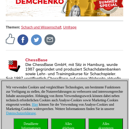
Themen:
Schach und Wissenschaft
,
Umfrage
ChessBase
Die ChessBase GmbH, mit Sitz in Hamburg, wurde
1987 gegründet und produziert Schachdatenbanken
sowie Lehr- und Trainingskurse für Schachspieler.
Seit 1997 veröffentlich ChessBase auf seiner Webseite aktuelle
Nachrichten aus der Schachwelt. ChessBase News erscheint
inzwischen in vier Sprachen und gilt weltweit als wichtigste
Wir verwenden Cookies und vergleichbare Technologien, um bestimmte Funktionen
zur Verfügung zu stellen, die Nutzererfahrungen zu verbessern und interessengerechte
Schachnachrichtenseite.
Inhalte auszuspielen. Abhängig von ihrem Verwendungszweck können dabei neben
technisch erforderlichen Cookies auch Analyse-Cookies sowie Marketing-Cookies
eingesetzt werden.
Hier
können Sie der Verwendung von Analyse-Cookies und
Marketing-Cookies widersprechen. Weitere Informationen finden Sie in unserer
Datenschutzerklärung
.
Datenschutzhinweis
|
Impressum
|
Kontakt
|
Cookies Management
|
Lizenzen
|
Detaillierte
Alles
Alles
Compliance Hotline
|
Home
Informationen
ablehnen
akzeptieren