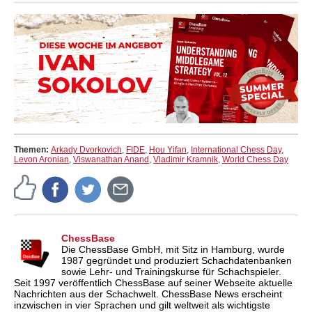
Themen:
Arkady Dvorkovich
,
FIDE
,
Hou Yifan
,
International Chess Day
,
Levon Aronian
,
Viswanathan Anand
,
Vladimir Kramnik
,
World Chess Day
ChessBase
Die ChessBase GmbH, mit Sitz in Hamburg, wurde
1987 gegründet und produziert Schachdatenbanken
sowie Lehr- und Trainingskurse für Schachspieler.
Seit 1997 veröffentlich ChessBase auf seiner Webseite aktuelle
Nachrichten aus der Schachwelt. ChessBase News erscheint
inzwischen in vier Sprachen und gilt weltweit als wichtigste