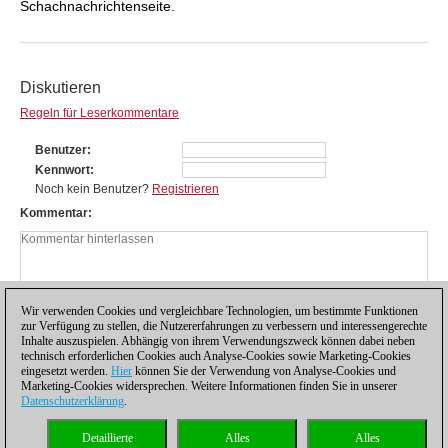
Schachnachrichtenseite.
Diskutieren
Regeln für Leserkommentare
Benutzer
Kennwort
Noch kein Benutzer?
Registrieren
Kommentar
Wir verwenden Cookies und vergleichbare Technologien, um bestimmte Funktionen
zur Verfügung zu stellen, die Nutzererfahrungen zu verbessern und interessengerechte
Inhalte auszuspielen. Abhängig von ihrem Verwendungszweck können dabei neben
technisch erforderlichen Cookies auch Analyse-Cookies sowie Marketing-Cookies
eingesetzt werden.
Hier
können Sie der Verwendung von Analyse-Cookies und
Marketing-Cookies widersprechen. Weitere Informationen finden Sie in unserer
Datenschutzerklärung
.
Datenschutzhinweis
|
Impressum
|
Kontakt
|
Cookies Management
|
Lizenzen
|
Detaillierte
Alles
Alles