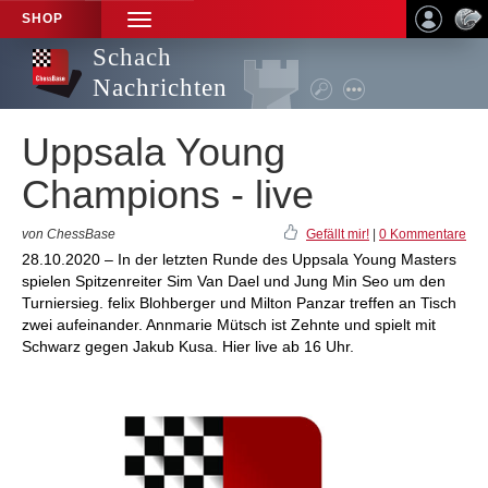
SHOP
TOGGLE
NAVIGATION
Schach
Nachrichten
Uppsala Young
Champions - live
von ChessBase
Gefällt mir!
|
0 Kommentare
28.10.2020 – In der letzten Runde des Uppsala Young Masters
spielen Spitzenreiter Sim Van Dael und Jung Min Seo um den
Turniersieg. felix Blohberger und Milton Panzar treffen an Tisch
zwei aufeinander. Annmarie Mütsch ist Zehnte und spielt mit
Schwarz gegen Jakub Kusa. Hier live ab 16 Uhr.