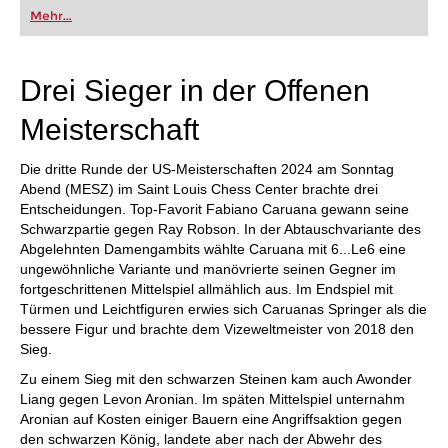
oder bereits auf Turnierniveau spielen: Mit
Mehr...
FRITZ trainieren Sie effizienter, intelligenter und
individueller als je zuvor.
Drei Sieger in der Offenen
Meisterschaft
Die dritte Runde der US-Meisterschaften 2024 am Sonntag
Abend (MESZ) im Saint Louis Chess Center brachte drei
Entscheidungen. Top-Favorit Fabiano Caruana gewann seine
Schwarzpartie gegen Ray Robson. In der Abtauschvariante des
Abgelehnten Damengambits wählte Caruana mit 6...Le6 eine
ungewöhnliche Variante und manövrierte seinen Gegner im
fortgeschrittenen Mittelspiel allmählich aus. Im Endspiel mit
Türmen und Leichtfiguren erwies sich Caruanas Springer als die
bessere Figur und brachte dem Vizeweltmeister von 2018 den
Sieg.
Zu einem Sieg mit den schwarzen Steinen kam auch Awonder
Liang gegen Levon Aronian. Im späten Mittelspiel unternahm
Aronian auf Kosten einiger Bauern eine Angriffsaktion gegen
den schwarzen König, landete aber nach der Abwehr des