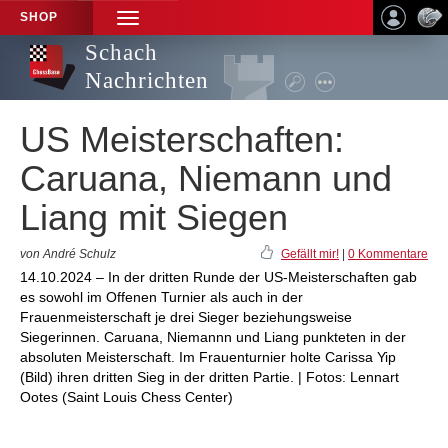
SHOP
TOGGLE
NAVIGATION
Schach
Nachrichten
US Meisterschaften:
Caruana, Niemann und
Liang mit Siegen
von André Schulz
Gefällt mir!
|
0 Kommentare
14.10.2024 – In der dritten Runde der US-Meisterschaften gab
es sowohl im Offenen Turnier als auch in der
Frauenmeisterschaft je drei Sieger beziehungsweise
Siegerinnen. Caruana, Niemannn und Liang punkteten in der
absoluten Meisterschaft. Im Frauenturnier holte Carissa Yip
(Bild) ihren dritten Sieg in der dritten Partie. | Fotos: Lennart
Ootes (Saint Louis Chess Center)