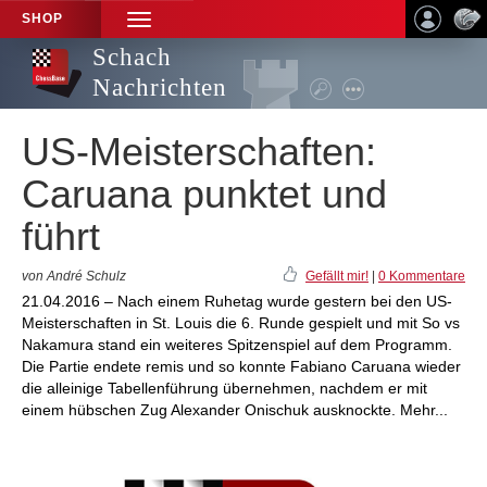
SHOP
TOGGLE
NAVIGATION
Schach
Nachrichten
US-Meisterschaften:
Caruana punktet und
führt
von André Schulz
Gefällt mir!
|
0 Kommentare
21.04.2016 – Nach einem Ruhetag wurde gestern bei den US-
Meisterschaften in St. Louis die 6. Runde gespielt und mit So vs
Nakamura stand ein weiteres Spitzenspiel auf dem Programm.
Die Partie endete remis und so konnte Fabiano Caruana wieder
die alleinige Tabellenführung übernehmen, nachdem er mit
einem hübschen Zug Alexander Onischuk ausknockte. Mehr...