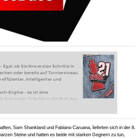
 Egal, ob Sie Ihre ersten Schritte in
achen oder bereits auf Turnierniveau
 effizienter, intelligenter und
ach-Engine – es ist eine
e Ihre ersten Schritte in die Welt des
eits auf Turnierniveau spielen: Mit
 intelligenter und individueller als je
aften, Sam Shankland und Fabiano Caruana, lieferten sich in der 8.
warzen Steine und hatten es beide mit starken Gegnern zu tun,