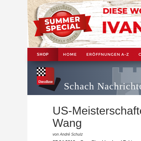
HOME
ERÖFFNUNGEN A-Z
SHOP
Schach Nachricht
US-Meisterschaf
Wang
von André Schulz