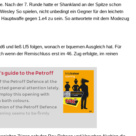
. Nach der 7. Runde hatte er Shankland an der Spitze schon
esley So spielen, nicht unbedingt ein Gegner für den leichetn
s Hauptwaffe gegen 1.e4 zu sein. So antwortete mit dem Modezug
d6 und ließ Lf5 folgen, wonach er bquemen Ausgleich hat. Für
uch wenn der Remischluss erst im 46. Zug erfolgte, im reinen
 guide to the Petroff
f the Petroff Defence at the
cted general attention lately.
mploy this opening with
 both colours.
nion of the Petroff Defence
pening seems to be firmly
s. The author tries to dispel
nts his understanding of the
he most popular lines and