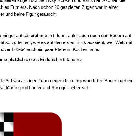
 gespielten Zügen schufen Ray Robson und Varuzhan Akobian die
r of ideas that will enable
 es Turniers. Nach schon 26 gespielten Zügen war in einer
cessfully, with either colour.
r und keine Figur getauscht.
pringer auf c3, eroberte mit dem Läufer auch noch den Bauern auf
ht so vorteilhaft, wie es auf den ersten Blick aussieht, weil Weß mit
er Ld2-b4 auch ein paar Pfeile im Köcher hatte.
r schließlich dieses Endspiel entstanden:
sste Schwarz seinen Turm gegen den umgewandelten Bauern geben
attführung mit Läufer und Springer beherrscht.