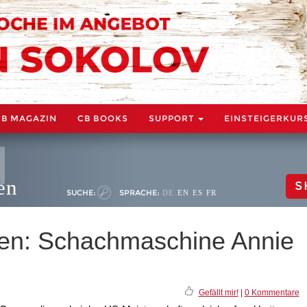
CB MAGAZIN
CB BOOKS
SUPPORT
EINSTEIGERKUR
en
S
SUCHE:
SPRACHE:
DE
EN
ES
FR
ten: Schachmaschine Annie
Gefällt mir!
|
0 Kommentare