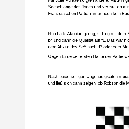
Für volle Punkte sorgten andere: Mit 144
provides a large numbe
Seeschlange des Tages und vermutlich auch
you to play Petroff suc
Französischen Partie immer noch kein Baue
Nun hatte Akobian genug, schlug mit dem S
b4 und dann die Qualität auf f1. Das war nic
dem Abzug des Se5 nach d3 oder dem Manöv
Gegen Ende der ersten Hälfte der Partie wa
Nach beiderseitigen Ungenauigkeiten mu
und ließ sich dann zeigen, ob Robson die M