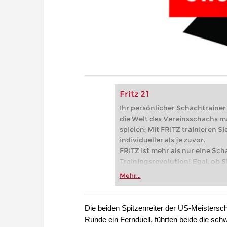
Fritz 21
Ihr persönlicher Schachtrainer -
die Welt des Vereinsschachs m
spielen: Mit FRITZ trainieren Sie
individueller als je zuvor.
FRITZ ist mehr als nur eine Sch
Trainingsrevolution! Egal, ob Si
Vereinsschachs machen oder ber
Mehr...
FRITZ trainieren Sie effizienter,
zuvor.
Die beiden Spitzenreiter der US-Meistersch
Runde ein Fernduell, führten beide die sch