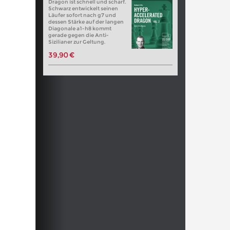
Dragon ist schnell und scharf.
Schwarz entwickelt seinen
Läufer sofort nach g7 und
dessen Stärke auf der langen
Diagonale a1-h8 kommt
gerade gegen die Anti-
Sizilianer zur Geltung.
39,90 €