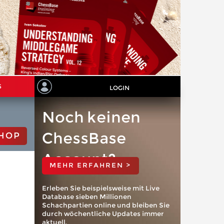
S
LOGIN
Noch keinen
ChessBase
HOP
Account?
MEHR ERFAHREN >
Erleben Sie beispielsweise mit Live
Database sieben Millionen
Schachpartien online und bleiben Sie
durch wöchentliche Updates immer
aktuell.