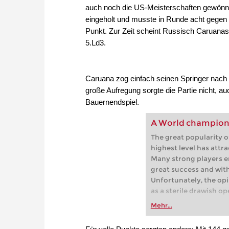
auch noch die US-Meisterschaften gewönne
eingeholt und musste in Runde acht gegen W
Punkt. Zur Zeit scheint Russisch Caruana
5.Ld3.
Caruana zog einfach seinen Springer nach 
große Aufregung sorgte die Partie nicht, a
Bauernendspiel.
A World champion's
The great popularity o
highest level has attra
Many strong players e
great success and with
Unfortunately, the opi
as a sterile drawish o
implanted in many mind
Mehr...
these myths and prese
matter. He examines t