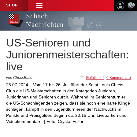
SHOP
TOGGLE
NAVIGATION
Schach
Nachrichten
US-Senioren und
Juniorenmeisterschaften:
live
von ChessBase
Gefällt mir!
|
0 Kommentare
25.07.2024 – Vom 17.bis 26. Juli führt der Saint Louis Chess
Club die US-Meisterschaften in den Kategorien Junioren,
Juniorinnen und Senioren durch. Während im Seniorenturnier
die US-Schachlegenden zeigen, dass sie noch eine harte Klinge
schlagen, kämpft in den Jugendturnieren der Nachwuchs m
Punkte und Preisgelder. Beginn ca. 20:15 Uhr. Livepartien und
Videokommentare. | Foto: Crystal Fuller