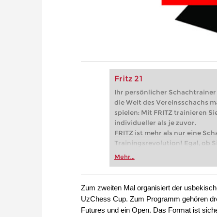
Fritz 21
Ihr persönlicher Schachtrainer -
die Welt des Vereinsschachs m
spielen: Mit FRITZ trainieren Sie
individueller als je zuvor.
FRITZ ist mehr als nur eine Sch
Trainingsrevolution! Egal, ob Si
Vereinsschachs machen oder ber
Mehr...
FRITZ trainieren Sie effizienter,
zuvor.
Zum zweiten Mal organisiert der usbekisch
UzChess Cup. Zum Programm gehören drei 
Futures und ein Open. Das Format ist siche