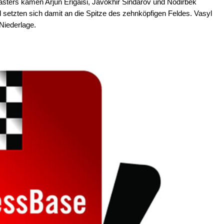
ters kamen Arjun Erigaisi, Javokhir Sindarov und Nodirbek
 setzten sich damit an die Spitze des zehnköpfigen Feldes. Vasyl
 Niederlage.