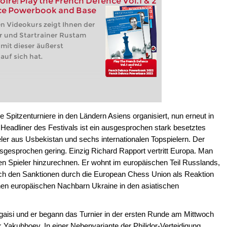
ire: Play the French Defence Vol.1 & 2
ce Powerbook and Base
n Videokurs zeigt Ihnen der
r und Startrainer Rustam
mit dieser äußerst
uf sich hat.
Spitzenturniere in den Ländern Asiens organisiert, nun erneut in
Headliner des Festivals ist ein ausgesprochen stark besetztes
eler aus Usbekistan und sechs internationalen Topspielern. Der
ausgesprochen gering. Einzig Richard Rapport vertritt Europa. Man
n Spieler hinzurechnen. Er wohnt im europäischen Teil Russlands,
ch den Sanktionen durch die European Chess Union als Reaktion
nen europäischen Nachbarn Ukraine in den asiatischen
rigaisi und er begann das Turnier in der ersten Runde am Mittwoch
Yakubboev. In einer Nebenvariante der Philidor-Verteidigung