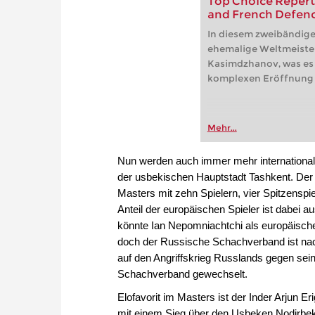
Top Choice Reperto
and French Defen
In diesem zweibändige
ehemalige Weltmeiste
Kasimdzhanov, was es 
komplexen Eröffnung a
Mehr...
Nun werden auch immer mehr internationale 
der usbekischen Hauptstadt Tashkent. Der 
Masters mit zehn Spielern, vier Spitzenspi
Anteil der europäischen Spieler ist dabei 
könnte Ian Nepomniachtchi als europäische
doch der Russische Schachverband ist na
auf den Angriffskrieg Russlands gegen sei
Schachverband gewechselt.
Elofavorit im Masters ist der Inder Arjun E
mit einem Sieg über den Usbeken Nodirbek 