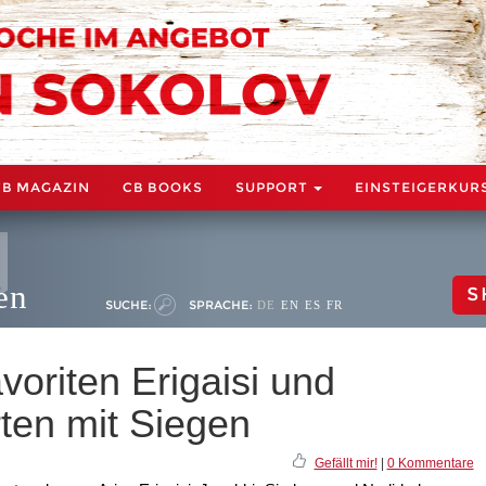
CB MAGAZIN
CB BOOKS
SUPPORT
EINSTEIGERKUR
en
S
SUCHE:
SPRACHE:
DE
EN
ES
FR
oriten Erigaisi und
ten mit Siegen
Gefällt mir!
|
0 Kommentare