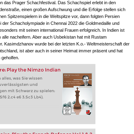
n das Prager Schachfestival. Das Schachspiel erlebt in den
denstraße, einen großen Aufschwung und die Erfolge stellen sich
einen Spitzenspielern in die Weltspitze vor, dann folgten Persien
i der Schacholympiade in Chennai 2022 die Goldmedaille und
sonders mit seinen international Frauen erfolgreich. In Indien ist
 alle nacheifern. Aber auch Usbekistan hat mit Rustam
er. Kasimdzhanov wurde bei der letzten K.o.- Weltmeisterschaft der
tschland, ist aber auch in seiner Heimat immer präsent und hat
 geholfen.
ire: Play the Nimzo Indian
 alles, was Sie wissen
uverlässigsten und
en mit Schwarz zu spielen:
f6 2.c4 e6 3.Sc3 Lb4).