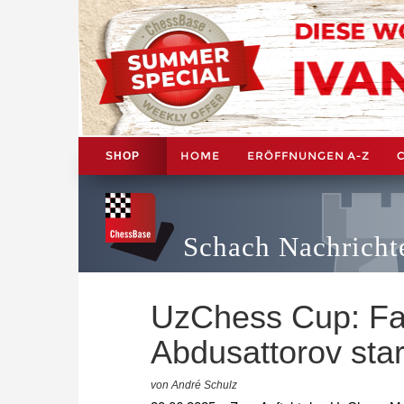
HOME
ERÖFFNUNGEN A-Z
SHOP
Schach Nachricht
UzChess Cup: Fav
Abdusattorov star
von André Schulz