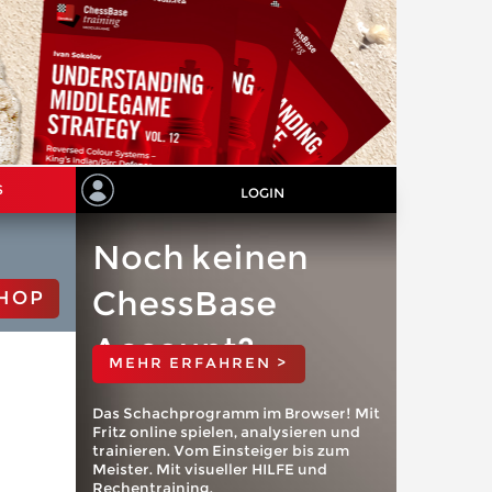
S
LOGIN
Noch keinen
ChessBase
HOP
Account?
MEHR ERFAHREN >
Das Schachprogramm im Browser! Mit
Fritz online spielen, analysieren und
trainieren. Vom Einsteiger bis zum
Meister. Mit visueller HILFE und
Rechentraining.