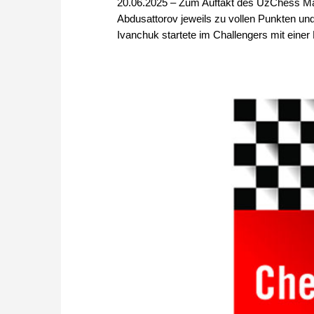
20.06.2025 – Zum Auftakt des UzChess Mas
Abdusattorov jeweils zu vollen Punkten und
Ivanchuk startete im Challengers mit einer