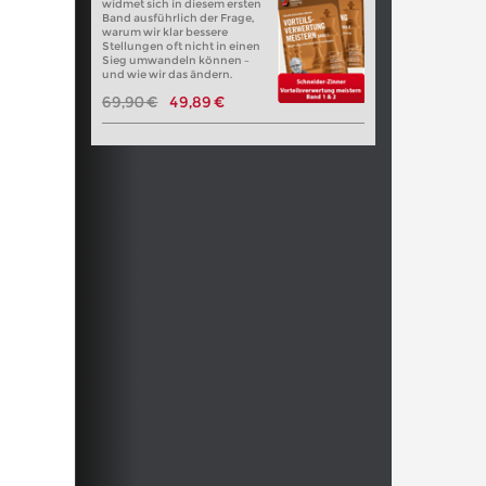
widmet sich in diesem ersten
Band ausführlich der Frage,
warum wir klar bessere
Stellungen oft nicht in einen
Sieg umwandeln können –
und wie wir das ändern.
69,90 €
49,89 €