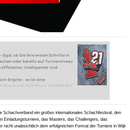
 Egal, ob Sie Ihre ersten Schritte in
achen oder bereits auf Turnierniveau
 effizienter, intelligenter und
ach-Engine – es ist eine
e Ihre ersten Schritte in die Welt des
eits auf Turnierniveau spielen: Mit
 intelligenter und individueller als je
e Schachverband ein großes internationales Schachfestival, den
Einladungsturniere, das Masters, das Challengers, das
r nicht unabsichtlich dem erfolgreichen Format der Turniere in Wijk