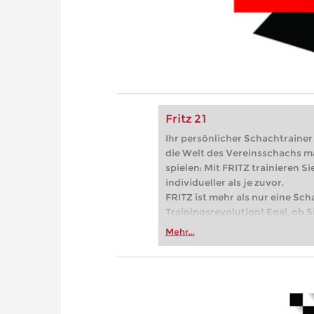
Fritz 21
Ihr persönlicher Schachtrainer -
die Welt des Vereinsschachs m
spielen: Mit FRITZ trainieren Sie
individueller als je zuvor.
FRITZ ist mehr als nur eine Sch
Trainingsrevolution! Egal, ob Si
Vereinsschachs machen oder ber
Mehr...
FRITZ trainieren Sie effizienter,
zuvor.