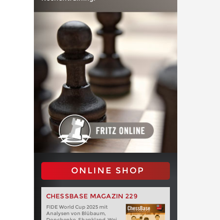
ONLINE SHOP
CHESSBASE MAGAZIN 229
FIDE World Cup 2025 mit
Analysen von Blübaum,
Donchenko, Shankland, Wei