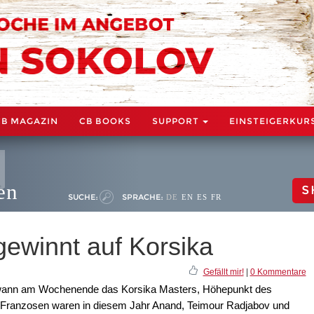
CB MAGAZIN
CB BOOKS
SUPPORT
EINSTEIGERKUR
en
S
SUCHE:
SPRACHE:
DE
EN
ES
FR
gewinnt auf Korsika
Gefällt mir!
|
0 Kommentare
wann am Wochenende das Korsika Masters, Höhepunkt des
em Franzosen waren in diesem Jahr Anand, Teimour Radjabov und