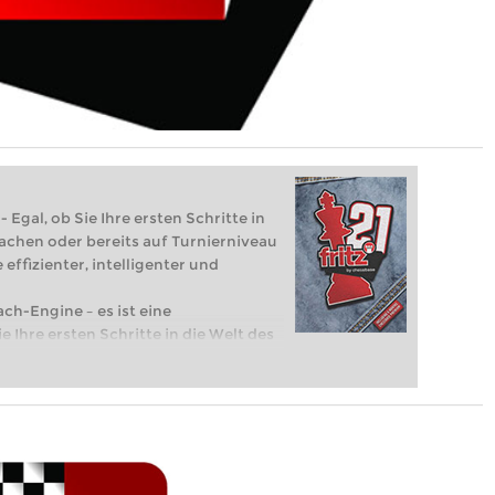
 Egal, ob Sie Ihre ersten Schritte in
achen oder bereits auf Turnierniveau
 effizienter, intelligenter und
ach-Engine – es ist eine
e Ihre ersten Schritte in die Welt des
eits auf Turnierniveau spielen: Mit
 intelligenter und individueller als je