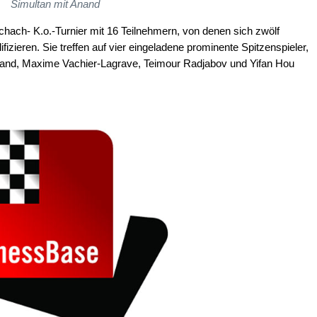
Simultan mit Anand
schach- K.o.-Turnier mit 16 Teilnehmern, von denen sich zwölf
fizieren. Sie treffen auf vier eingeladene prominente Spitzenspieler,
nand, Maxime Vachier-Lagrave, Teimour Radjabov und Yifan Hou