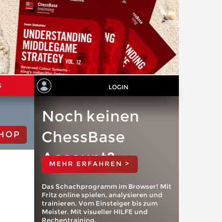
S
LOGIN
Noch keinen
ChessBase
HOP
Account?
MEHR ERFAHREN >
Das Schachprogramm im Browser! Mit
Fritz online spielen, analysieren und
trainieren. Vom Einsteiger bis zum
Meister. Mit visueller HILFE und
Rechentraining.