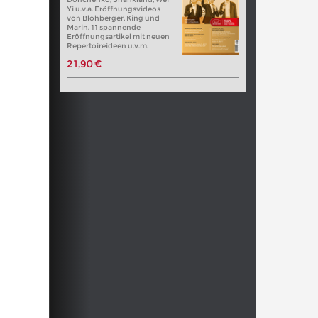
Yi u.v.a. Eröffnungsvideos
von Blohberger, King und
Marin. 11 spannende
Eröffnungsartikel mit neuen
Repertoireideen u.v.m.
21,90 €