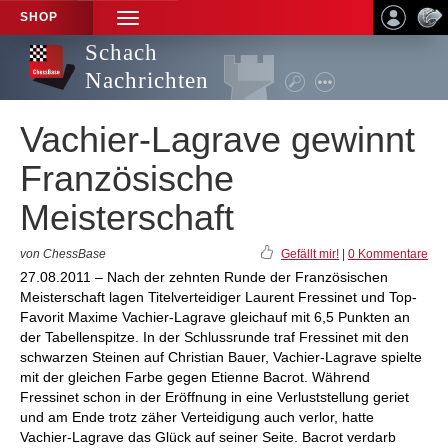
SHOP
TOGGLE
NAVIGATION
Schach
Nachrichten
Vachier-Lagrave gewinnt
Französische
Meisterschaft
von ChessBase
Gefällt mir!
|
0 Kommentare
27.08.2011 – Nach der zehnten Runde der Französischen
Meisterschaft lagen Titelverteidiger Laurent Fressinet und Top-
Favorit Maxime Vachier-Lagrave gleichauf mit 6,5 Punkten an
der Tabellenspitze. In der Schlussrunde traf Fressinet mit den
schwarzen Steinen auf Christian Bauer, Vachier-Lagrave spielte
mit der gleichen Farbe gegen Etienne Bacrot. Während
Fressinet schon in der Eröffnung in eine Verluststellung geriet
und am Ende trotz zäher Verteidigung auch verlor, hatte
Vachier-Lagrave das Glück auf seiner Seite. Bacrot verdarb