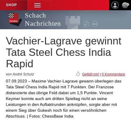
SHOP
TOGGLE
NAVIGATION
Schach
Nachrichten
Vachier-Lagrave gewinnt
Tata Steel Chess India
Rapid
von André Schulz
Gefällt mir!
|
0 Kommentare
07.09.2023 – Maxime Vachier-Lagrave gewann überlegen das
Tata Steel Chess India Rapid mit 7 Punkten. Der Franzose
distanzierte das übrige Feld dabei um 1,5 Punkte. Vincent
Keymer konnte auch am dritten Spieltag nicht an seine
Leistungen in den Auftaktrunden anknüpfen, sorgte aber mit
einem Sieg über Gukesh noch für einen versöhnlichen
Abschluss. | Fotos: ChessBase India