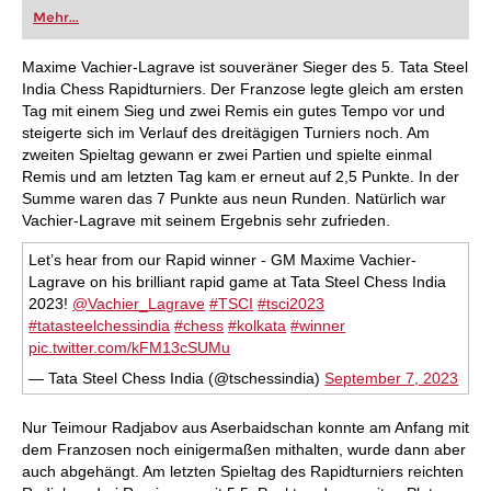
oder bereits auf Turnierniveau spielen: Mit
Mehr...
FRITZ trainieren Sie effizienter, intelligenter und
individueller als je zuvor.
Maxime Vachier-Lagrave ist souveräner Sieger des 5. Tata Steel
India Chess Rapidturniers. Der Franzose legte gleich am ersten
Tag mit einem Sieg und zwei Remis ein gutes Tempo vor und
steigerte sich im Verlauf des dreitägigen Turniers noch. Am
zweiten Spieltag gewann er zwei Partien und spielte einmal
Remis und am letzten Tag kam er erneut auf 2,5 Punkte. In der
Summe waren das 7 Punkte aus neun Runden. Natürlich war
Vachier-Lagrave mit seinem Ergebnis sehr zufrieden.
Let’s hear from our Rapid winner - GM Maxime Vachier-
Lagrave on his brilliant rapid game at Tata Steel Chess India
2023!
@Vachier_Lagrave
#TSCI
#tsci2023
#tatasteelchessindia
#chess
#kolkata
#winner
pic.twitter.com/kFM13cSUMu
— Tata Steel Chess India (@tschessindia)
September 7, 2023
Nur Teimour Radjabov aus Aserbaidschan konnte am Anfang mit
dem Franzosen noch einigermaßen mithalten, wurde dann aber
auch abgehängt. Am letzten Spieltag des Rapidturniers reichten