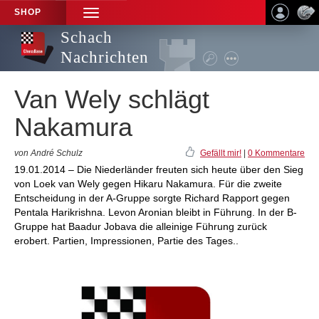
SHOP
TOGGLE
NAVIGATION
Schach
Nachrichten
Van Wely schlägt
Nakamura
von André Schulz
Gefällt mir!
|
0 Kommentare
19.01.2014 – Die Niederländer freuten sich heute über den Sieg
von Loek van Wely gegen Hikaru Nakamura. Für die zweite
Entscheidung in der A-Gruppe sorgte Richard Rapport gegen
Pentala Harikrishna. Levon Aronian bleibt in Führung. In der B-
Gruppe hat Baadur Jobava die alleinige Führung zurück
erobert. Partien, Impressionen, Partie des Tages..