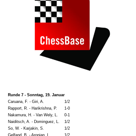
Runde 7 - Sonntag, 19. Januar
Caruana, F. - Giri, A.
1/2
Rapport, R. - Harikrishna, P.
1-0
Nakamura, H. - Van Wely, L.
0-1
Naiditsch, A. - Dominguez, L.
1/2
So, W. - Karjakin, S.
1/2
Gelfand, B. - Aronian, L.
1/2