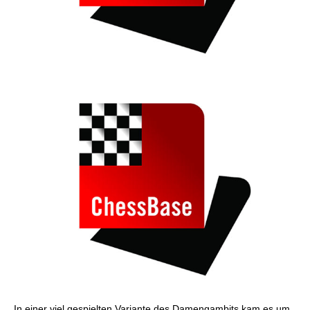
In einer viel gespielten Variante des Damengambits kam es um