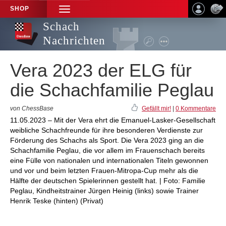
SHOP
TOGGLE
NAVIGATION
Schach
Nachrichten
Vera 2023 der ELG für
die Schachfamilie Peglau
von ChessBase
Gefällt mir!
|
0 Kommentare
11.05.2023 – Mit der Vera ehrt die Emanuel-Lasker-Gesellschaft
weibliche Schachfreunde für ihre besonderen Verdienste zur
Förderung des Schachs als Sport. Die Vera 2023 ging an die
Schachfamilie Peglau, die vor allem im Frauenschach bereits
eine Fülle von nationalen und internationalen Titeln gewonnen
und vor und beim letzten Frauen-Mitropa-Cup mehr als die
Hälfte der deutschen Spielerinnen gestellt hat. | Foto: Familie
Peglau, Kindheitstrainer Jürgen Heinig (links) sowie Trainer
Henrik Teske (hinten) (Privat)