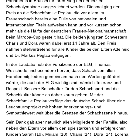
Parlaments in Brüssel für ihren Sieg bei der letzten
Schacholympiade ausgezeichnet werden. Diesmal ging der
Preis an die Schachfamilie Peglau, die vor allem im
Frauenschach bereits eine Fülle von nationalen und
internationalen Titeln aufweisen kann und vor kurzem schon
mehr als die Hälfte der deutschen Frauen-Nationalmannschaft
beim Mitropa-Cup gestellt hat. Die beiden jüngsten Schwestern
Charis und Dora waren dabei erst 14 Jahre alt. Den Preis
nahmen stellvertretend für alle Kinder die beiden Eltern Adelheid
und Dr. Markus Peglau entgegen.
In der Laudatio hob der Vorsitzende der ELG, Thomas
Weischede, insbesondere hervor, dass Schach von allen
Familienmitgliedern gemeinsam nach den Werten gefördert
würde, die auch der ELG wichtig sind, nämlich Toleranz und
Respekt. Bessere Botschafter für den Schachsport und die
Schachkultur könne es daher kaum geben. Mit der
Schachfamilie Peglau verfüge das deutsche Schach über eine
Leuchtturmprojekt mit hohem Anerkennungs- und
Sympathiewert weit über die Grenzen der Schachszene hinaus.
Sein Dank galt aber natürlich allen Mitgliedern der Familie, also
neben den Eltern vor allem den spielstarken und erfolgreichen
Kindern Sarah (19), Mirjam (18), Charis (14), Dora (14), Lorena