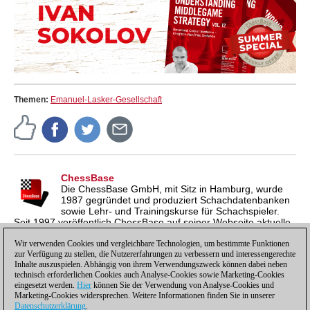
Themen:
Emanuel-Lasker-Gesellschaft
ChessBase
Die ChessBase GmbH, mit Sitz in Hamburg, wurde
1987 gegründet und produziert Schachdatenbanken
sowie Lehr- und Trainingskurse für Schachspieler.
Seit 1997 veröffentlich ChessBase auf seiner Webseite aktuelle
Nachrichten aus der Schachwelt. ChessBase News erscheint
inzwischen in vier Sprachen und gilt weltweit als wichtigste
Wir verwenden Cookies und vergleichbare Technologien, um bestimmte Funktionen
zur Verfügung zu stellen, die Nutzererfahrungen zu verbessern und interessengerechte
Schachnachrichtenseite.
Inhalte auszuspielen. Abhängig von ihrem Verwendungszweck können dabei neben
technisch erforderlichen Cookies auch Analyse-Cookies sowie Marketing-Cookies
eingesetzt werden.
Hier
können Sie der Verwendung von Analyse-Cookies und
Marketing-Cookies widersprechen. Weitere Informationen finden Sie in unserer
Datenschutzerklärung
.