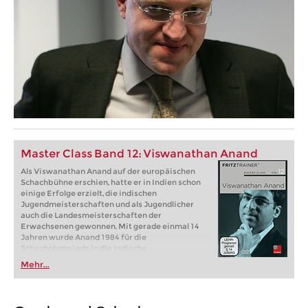
Master Class Band 12: Viswanathan Anand
Als Viswanathan Anand auf der europäischen
Schachbühne erschien, hatte er in Indien schon
einige Erfolge erzielt, die indischen
Jugendmeisterschaften und als Jugendlicher
auch die Landesmeisterschaften der
Erwachsenen gewonnen. Mit gerade einmal 14
Jahren wurde Anand 1984 für die
Schacholympiade in die indische
Nationalmannschaft berufen. 1987 wurde er
Mehr...
Juniorenweltmeister, 1988 verlieh die die FIDE
dem 19-jährigen den Titel eines Großmeisters.