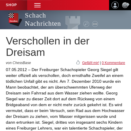
SHOP
TOGGLE
NAVIGATION
Schach
Nachrichten
Verschollen in der
Dreisam
von ChessBase
Gefällt mir!
|
0 Kommentare
07.05.2012 – Der Freiburger Schachspieler Georg Siegel gilt
weiter offiziell als verschollen, doch ernsthafte Zweifel an einem
tödlichen Unfall gibt es nicht. Am 7. Dezember 2010 wurde ein
Mann beobachtet, der am überschwemmten Uferweg der
Dreisam sein Fahrrad aus dem Wasser ziehen wollte. Georg
Siegel war zu dieser Zeit dort auf dem Rückweg von einem
Bridgeaband von dem er nicht mehr zurück gekehrt ist. Es wird
vermutet, dass er beim Versuch, sein Rad aus dem Hochwasser
der Dreisam zu ziehen, vom Wasser mitgerissen wurde und
dann ertrunken ist. Siegel, drittes von insgesamt sechs Kindern
eines Freiburger Lehrers, war ein talentierte Schachspieler, der