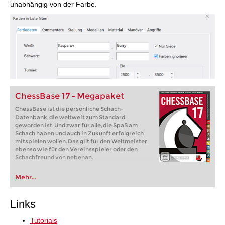
unabhängig von der Farbe.
ChessBase 17 - Megapaket
ChessBase ist die persönliche Schach-
Datenbank, die weltweit zum Standard
geworden ist. Und zwar für alle, die Spaß am
Schach haben und auch in Zukunft erfolgreich
mitspielen wollen. Das gilt für den Weltmeister
ebenso wie für den Vereinsspieler oder den
Schachfreund von nebenan.
Mehr...
Links
Tutorials