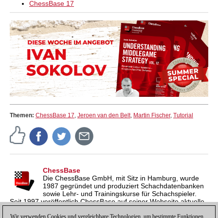
ChessBase 17
Themen:
ChessBase 17
,
Jeroen van den Belt
,
Martin Fischer
,
Tutorial
ChessBase
Die ChessBase GmbH, mit Sitz in Hamburg, wurde
1987 gegründet und produziert Schachdatenbanken
sowie Lehr- und Trainingskurse für Schachspieler.
Seit 1997 veröffentlich ChessBase auf seiner Webseite aktuelle
Nachrichten aus der Schachwelt. ChessBase News erscheint
Wir verwenden Cookies und vergleichbare Technologien, um bestimmte Funktionen
inzwischen in vier Sprachen und gilt weltweit als wichtigste