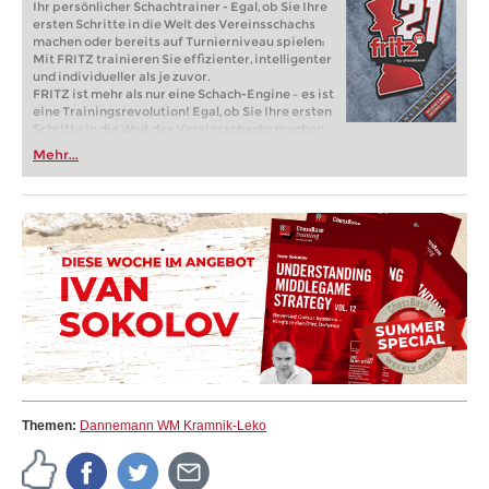
Ihr persönlicher Schachtrainer - Egal, ob Sie Ihre
ersten Schritte in die Welt des Vereinsschachs
machen oder bereits auf Turnierniveau spielen:
Mit FRITZ trainieren Sie effizienter, intelligenter
und individueller als je zuvor.
FRITZ ist mehr als nur eine Schach-Engine – es ist
eine Trainingsrevolution! Egal, ob Sie Ihre ersten
Schritte in die Welt des Vereinsschachs machen
oder bereits auf Turnierniveau spielen: Mit
Mehr...
FRITZ trainieren Sie effizienter, intelligenter und
individueller als je zuvor.
Themen:
Dannemann WM Kramnik-Leko