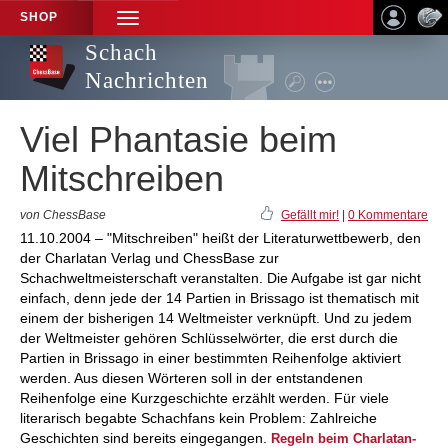
SHOP
TOGGLE
NAVIGATION
Schach
Nachrichten
Viel Phantasie beim
Mitschreiben
von ChessBase
Gefällt mir!
|
0 Kommentare
11.10.2004 – "Mitschreiben" heißt der Literaturwettbewerb, den
der Charlatan Verlag und ChessBase zur
Schachweltmeisterschaft veranstalten. Die Aufgabe ist gar nicht
einfach, denn jede der 14 Partien in Brissago ist thematisch mit
einem der bisherigen 14 Weltmeister verknüpft. Und zu jedem
der Weltmeister gehören Schlüsselwörter, die erst durch die
Partien in Brissago in einer bestimmten Reihenfolge aktiviert
werden. Aus diesen Wörteren soll in der entstandenen
Reihenfolge eine Kurzgeschichte erzählt werden. Für viele
literarisch begabte Schachfans kein Problem: Zahlreiche
Geschichten sind bereits eingegangen.
Regeln beim Charlatan-