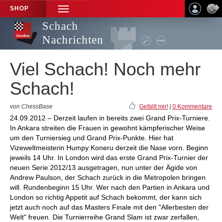
SHOP
TOGGLE
NAVIGATION
Schach
Nachrichten
Viel Schach! Noch mehr
Schach!
von ChessBase
Gefällt mir!
|
0 Kommentare
24.09.2012 – Derzeit laufen in bereits zwei Grand Prix-Turniere.
In Ankara streiten die Frauen in gewohnt kämpferischer Weise
um den Turniersieg und Grand Prix-Punkte. Hier hat
Vizeweltmeisterin Humpy Koneru derzeit die Nase vorn. Beginn
jeweils 14 Uhr. In London wird das erste Grand Prix-Turnier der
neuen Serie 2012/13 ausgetragen, nun unter der Ägide von
Andrew Paulson, der Schach zurück in die Metropolen bringen
will. Rundenbeginn 15 Uhr. Wer nach den Partien in Ankara und
London so richtig Appetit auf Schach bekommt, der kann sich
jetzt auch noch auf das Masters Finale mit den "Allerbesten der
Welt" freuen. Die Turnierreihe Grand Slam ist zwar zerfallen,