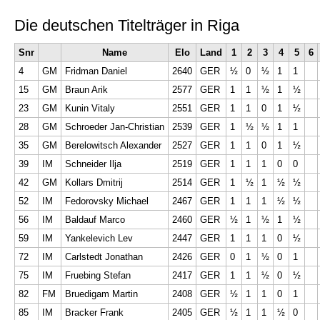
Die deutschen Titelträger in Riga
Snr
Name
Elo
Land
1
2
3
4
5
6
4
GM
Fridman Daniel
2640
GER
½
0
½
1
1
15
GM
Braun Arik
2577
GER
1
1
½
1
½
23
GM
Kunin Vitaly
2551
GER
1
1
0
1
½
28
GM
Schroeder Jan-Christian
2539
GER
1
½
½
1
1
35
GM
Berelowitsch Alexander
2527
GER
1
1
0
1
½
39
IM
Schneider Ilja
2519
GER
1
1
1
0
0
42
GM
Kollars Dmitrij
2514
GER
1
½
1
½
½
52
IM
Fedorovsky Michael
2467
GER
1
1
1
½
½
56
IM
Baldauf Marco
2460
GER
½
1
½
1
½
59
IM
Yankelevich Lev
2447
GER
1
1
1
0
½
72
IM
Carlstedt Jonathan
2426
GER
0
1
½
0
1
75
IM
Fruebing Stefan
2417
GER
1
1
½
0
½
82
FM
Bruedigam Martin
2408
GER
½
1
1
0
1
85
IM
Bracker Frank
2405
GER
½
1
1
½
0