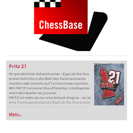
Fritz 21
Ihr persönlicher Schachtrainer - Egal, ob Sie Ihre
ersten Schritte in die Welt des Vereinsschachs
machen oder bereits auf Turnierniveau spielen:
Mit FRITZ trainieren Sie effizienter, intelligenter
und individueller als je zuvor.
FRITZ ist mehr als nur eine Schach-Engine – es ist
eine Trainingsrevolution! Egal, ob Sie Ihre ersten
Schritte in die Welt des Vereinsschachs machen
oder bereits auf Turnierniveau spielen: Mit
Mehr...
FRITZ trainieren Sie effizienter, intelligenter und
individueller als je zuvor.