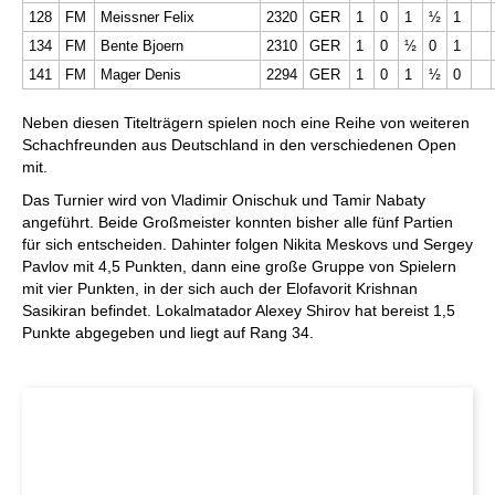
128
FM
Meissner Felix
2320
GER
1
0
1
½
1
134
FM
Bente Bjoern
2310
GER
1
0
½
0
1
141
FM
Mager Denis
2294
GER
1
0
1
½
0
Neben diesen Titelträgern spielen noch eine Reihe von weiteren
Schachfreunden aus Deutschland in den verschiedenen Open
mit.
Das Turnier wird von Vladimir Onischuk und Tamir Nabaty
angeführt. Beide Großmeister konnten bisher alle fünf Partien
für sich entscheiden. Dahinter folgen Nikita Meskovs und Sergey
Pavlov mit 4,5 Punkten, dann eine große Gruppe von Spielern
mit vier Punkten, in der sich auch der Elofavorit Krishnan
Sasikiran befindet. Lokalmatador Alexey Shirov hat bereist 1,5
Punkte abgegeben und liegt auf Rang 34.