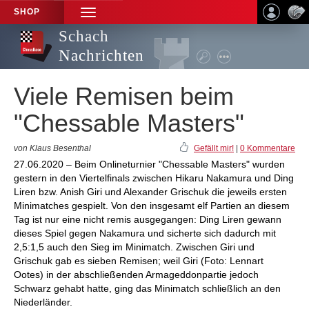
SHOP
TOGGLE
NAVIGATION
Schach
Nachrichten
Viele Remisen beim
"Chessable Masters"
von Klaus Besenthal
Gefällt mir!
|
0 Kommentare
27.06.2020 – Beim Onlineturnier "Chessable Masters" wurden
gestern in den Viertelfinals zwischen Hikaru Nakamura und Ding
Liren bzw. Anish Giri und Alexander Grischuk die jeweils ersten
Minimatches gespielt. Von den insgesamt elf Partien an diesem
Tag ist nur eine nicht remis ausgegangen: Ding Liren gewann
dieses Spiel gegen Nakamura und sicherte sich dadurch mit
2,5:1,5 auch den Sieg im Minimatch. Zwischen Giri und
Grischuk gab es sieben Remisen; weil Giri (Foto: Lennart
Ootes) in der abschließenden Armageddonpartie jedoch
Schwarz gehabt hatte, ging das Minimatch schließlich an den
Niederländer.