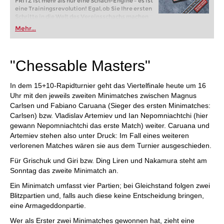
FRITZ ist mehr als nur eine Schach-Engine – es ist
eine Trainingsrevolution! Egal, ob Sie Ihre ersten
Schritte in die Welt des Vereinsschachs machen
oder bereits auf Turnierniveau spielen: Mit
Mehr...
FRITZ trainieren Sie effizienter, intelligenter und
individueller als je zuvor.
"Chessable Masters"
In dem 15+10-Rapidturnier geht das Viertelfinale heute um 16
Uhr mit den jeweils zweiten Minimatches zwischen Magnus
Carlsen und Fabiano Caruana (Sieger des ersten Minimatches:
Carlsen) bzw. Vladislav Artemiev und Ian Nepomniachtchi (hier
gewann Nepomniachtchi das erste Match) weiter. Caruana und
Artemiev stehen also unter Druck: Im Fall eines weiteren
verlorenen Matches wären sie aus dem Turnier ausgeschieden.
Für Grischuk und Giri bzw. Ding Liren und Nakamura steht am
Sonntag das zweite Minimatch an.
Ein Minimatch umfasst vier Partien; bei Gleichstand folgen zwei
Blitzpartien und, falls auch diese keine Entscheidung bringen,
eine Armageddonpartie.
Wer als Erster zwei Minimatches gewonnen hat, zieht eine