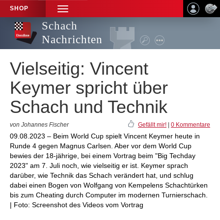
SHOP
TOGGLE
NAVIGATION
Schach
Nachrichten
Vielseitig: Vincent
Keymer spricht über
Schach und Technik
von Johannes Fischer
Gefällt mir!
|
0 Kommentare
09.08.2023 – Beim World Cup spielt Vincent Keymer heute in
Runde 4 gegen Magnus Carlsen. Aber vor dem World Cup
bewies der 18-jährige, bei einem Vortrag beim "Big Techday
2023" am 7. Juli noch, wie vielseitig er ist. Keymer sprach
darüber, wie Technik das Schach verändert hat, und schlug
dabei einen Bogen von Wolfgang von Kempelens Schachtürken
bis zum Cheating durch Computer im modernen Turnierschach.
| Foto: Screenshot des Videos vom Vortrag