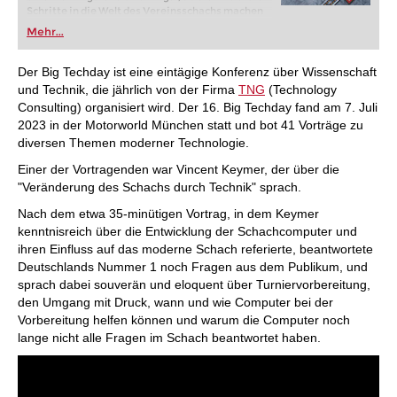
Schritte in die Welt des Vereinsschachs machen
oder bereits auf Turnierniveau spielen: Mit
Mehr...
FRITZ trainieren Sie effizienter, intelligenter und
individueller als je zuvor.
Der Big Techday ist eine eintägige
Konferenz über Wissenschaft
und Technik, die jährlich von der Firma
TNG
(Technology
Consulting) organisiert wird. Der 16. Big Techday fand am 7. Juli
2023 in der Motorworld München statt und bot 41 Vorträge zu
diversen Themen moderner Technologie.
Einer der Vortragenden war Vincent Keymer, der über die
"Veränderung des Schachs durch Technik" sprach.
Nach dem etwa 35-minütigen Vortrag, in dem Keymer
kenntnisreich über die Entwicklung der Schachcomputer und
ihren Einfluss auf das moderne Schach referierte, beantwortete
Deutschlands Nummer 1 noch Fragen aus dem Publikum, und
sprach dabei souverän und eloquent über Turniervorbereitung,
den Umgang mit Druck, wann und wie Computer bei der
Vorbereitung helfen können und warum die Computer noch
lange nicht alle Fragen im Schach beantwortet haben.