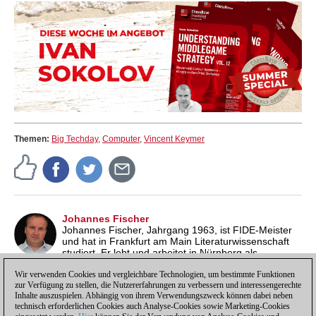
Themen:
Big Techday
,
Computer
,
Vincent Keymer
Johannes Fischer
Johannes Fischer, Jahrgang 1963, ist FIDE-Meister
und hat in Frankfurt am Main Literaturwissenschaft
studiert. Er lebt und arbeitet in Nürnberg als
Übersetzer, Redakteur und Autor. Er schreibt regelmäßig für
KARL und veröffentlicht auf seinem eigenen Blog
Schöner
Wir verwenden Cookies und vergleichbare Technologien, um bestimmte Funktionen
zur Verfügung zu stellen, die Nutzererfahrungen zu verbessern und interessengerechte
Schein
"Notizen über Film, Literatur und Schach".
Inhalte auszuspielen. Abhängig von ihrem Verwendungszweck können dabei neben
technisch erforderlichen Cookies auch Analyse-Cookies sowie Marketing-Cookies