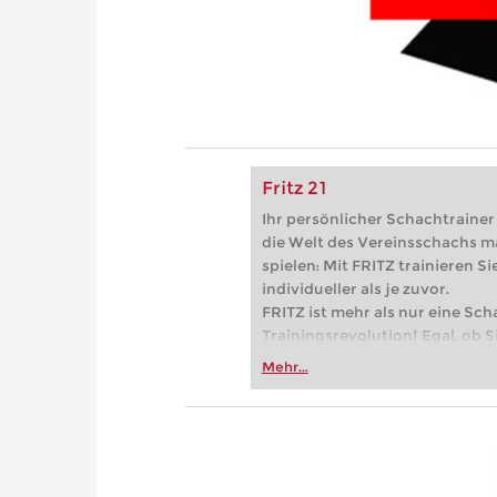
Fritz 21
Ihr persönlicher Schachtrainer -
die Welt des Vereinsschachs m
spielen: Mit FRITZ trainieren Sie
individueller als je zuvor.
FRITZ ist mehr als nur eine Sch
Trainingsrevolution! Egal, ob Si
Vereinsschachs machen oder ber
Mehr...
FRITZ trainieren Sie effizienter,
zuvor.