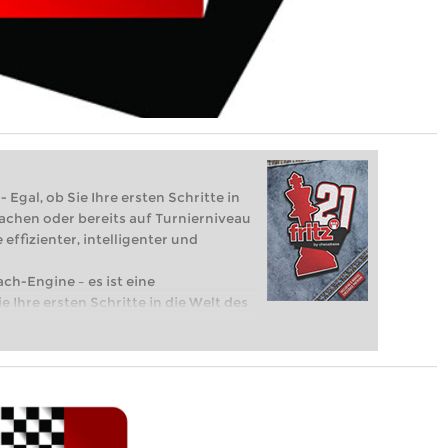
 Egal, ob Sie Ihre ersten Schritte in
achen oder bereits auf Turnierniveau
 effizienter, intelligenter und
ach-Engine – es ist eine
e Ihre ersten Schritte in die Welt des
eits auf Turnierniveau spielen: Mit
 intelligenter und individueller als je