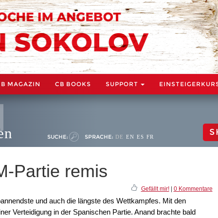
CB MAGAZIN
CB BOOKS
SUPPORT
EINSTEIGERKUR
en
S
SUCHE:
SPRACHE:
DE
EN
ES
FR
-Partie remis
Gefällt mir!
|
0 Kommentare
 spannendste und auch die längste des Wettkampfes. Mit den
ner Verteidigung in der Spanischen Partie. Anand brachte bald