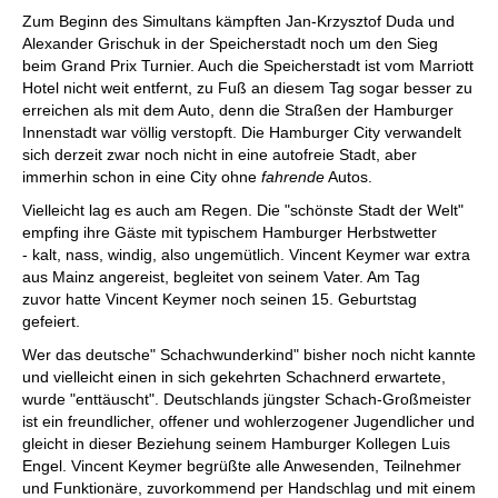
Zum Beginn des Simultans kämpften Jan-Krzysztof Duda und
Alexander Grischuk in der Speicherstadt noch um den Sieg
beim Grand Prix Turnier. Auch die Speicherstadt ist vom Marriott
Hotel nicht weit entfernt, zu Fuß an diesem Tag sogar besser zu
erreichen als mit dem Auto, denn die Straßen der Hamburger
Innenstadt war völlig verstopft. Die Hamburger City verwandelt
sich derzeit zwar noch nicht in eine autofreie Stadt, aber
immerhin schon in eine City ohne
fahrende
Autos.
Vielleicht lag es auch am Regen. Die "schönste Stadt der Welt"
empfing ihre Gäste mit typischem Hamburger Herbstwetter
- kalt, nass, windig, also ungemütlich. Vincent Keymer war extra
aus Mainz angereist, begleitet von seinem Vater. Am Tag
zuvor hatte Vincent Keymer noch seinen 15. Geburtstag
gefeiert.
Wer das deutsche" Schachwunderkind" bisher noch nicht kannte
und vielleicht einen in sich gekehrten Schachnerd erwartete,
wurde "enttäuscht". Deutschlands jüngster Schach-Großmeister
ist ein freundlicher, offener und wohlerzogener Jugendlicher und
gleicht in dieser Beziehung seinem Hamburger Kollegen Luis
Engel. Vincent Keymer begrüßte alle Anwesenden, Teilnehmer
und Funktionäre, zuvorkommend per Handschlag und mit einem