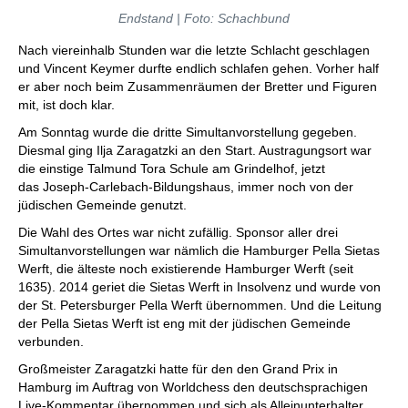
Endstand | Foto: Schachbund
Nach viereinhalb Stunden war die letzte Schlacht geschlagen
und Vincent Keymer durfte endlich schlafen gehen. Vorher half
er aber noch beim Zusammenräumen der Bretter und Figuren
mit, ist doch klar.
Am Sonntag wurde die dritte Simultanvorstellung gegeben.
Diesmal ging Ilja Zaragatzki an den Start. Austragungsort war
die einstige Talmund Tora Schule am Grindelhof, jetzt
das Joseph-Carlebach-Bildungshaus, immer noch von der
jüdischen Gemeinde genutzt.
Die Wahl des Ortes war nicht zufällig. Sponsor aller drei
Simultanvorstellungen war nämlich die Hamburger Pella Sietas
Werft, die älteste noch existierende Hamburger Werft (seit
1635). 2014 geriet die Sietas Werft in Insolvenz und wurde von
der St. Petersburger Pella Werft übernommen. Und die Leitung
der Pella Sietas Werft ist eng mit der jüdischen Gemeinde
verbunden.
Großmeister Zaragatzki hatte für den den Grand Prix in
Hamburg im Auftrag von Worldchess den deutschsprachigen
Live-Kommentar übernommen und sich als Alleinunterhalter