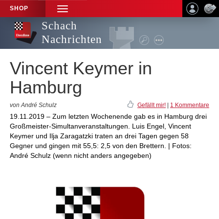
SHOP
TOGGLE
NAVIGATION
Schach
Nachrichten
Vincent Keymer in
Hamburg
von André Schulz
Gefällt mir!
|
1 Kommentare
19.11.2019 – Zum letzten Wochenende gab es in Hamburg drei
Großmeister-Simultanveranstaltungen. Luis Engel, Vincent
Keymer und Ilja Zaragatzki traten an drei Tagen gegen 58
Gegner und gingen mit 55,5: 2,5 von den Brettern. | Fotos:
André Schulz (wenn nicht anders angegeben)