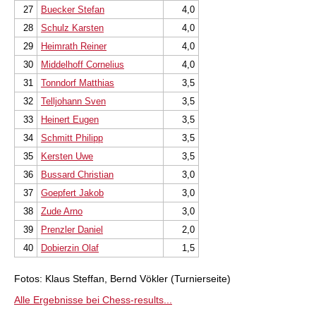
27
Buecker Stefan
4,0
28
Schulz Karsten
4,0
29
Heimrath Reiner
4,0
30
Middelhoff Cornelius
4,0
31
Tonndorf Matthias
3,5
32
Telljohann Sven
3,5
33
Heinert Eugen
3,5
34
Schmitt Philipp
3,5
35
Kersten Uwe
3,5
36
Bussard Christian
3,0
37
Goepfert Jakob
3,0
38
Zude Arno
3,0
39
Prenzler Daniel
2,0
40
Dobierzin Olaf
1,5
Fotos: Klaus Steffan, Bernd Vökler (Turnierseite)
Alle Ergebnisse bei Chess-results...