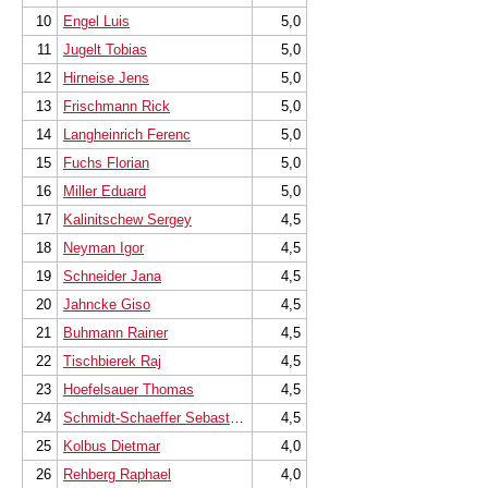
10
Engel Luis
5,0
11
Jugelt Tobias
5,0
12
Hirneise Jens
5,0
13
Frischmann Rick
5,0
14
Langheinrich Ferenc
5,0
15
Fuchs Florian
5,0
16
Miller Eduard
5,0
17
Kalinitschew Sergey
4,5
18
Neyman Igor
4,5
19
Schneider Jana
4,5
20
Jahncke Giso
4,5
21
Buhmann Rainer
4,5
22
Tischbierek Raj
4,5
23
Hoefelsauer Thomas
4,5
24
Schmidt-Schaeffer Sebastian Dr.
4,5
25
Kolbus Dietmar
4,0
26
Rehberg Raphael
4,0