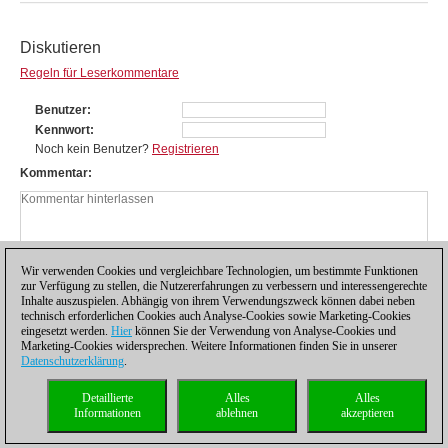
Diskutieren
Regeln für Leserkommentare
Benutzer
Kennwort
Noch kein Benutzer?
Registrieren
Kommentar
Wir verwenden Cookies und vergleichbare Technologien, um bestimmte Funktionen
zur Verfügung zu stellen, die Nutzererfahrungen zu verbessern und interessengerechte
Inhalte auszuspielen. Abhängig von ihrem Verwendungszweck können dabei neben
technisch erforderlichen Cookies auch Analyse-Cookies sowie Marketing-Cookies
eingesetzt werden.
Hier
können Sie der Verwendung von Analyse-Cookies und
Marketing-Cookies widersprechen. Weitere Informationen finden Sie in unserer
Datenschutzerklärung
.
Datenschutzhinweis
|
Impressum
|
Kontakt
|
Cookies Management
|
Lizenzen
|
Detaillierte
Alles
Alles
Compliance Hotline
|
Home
Informationen
ablehnen
akzeptieren
© 2017 ChessBase GmbH | Osterbekstraße 90a | 22083 Hamburg | Deutschland
coldest news