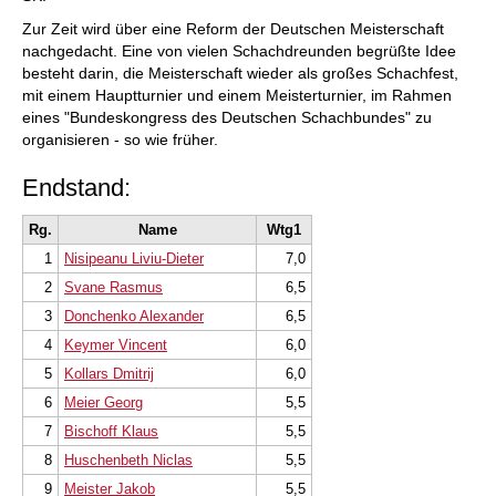
Zur Zeit wird über eine Reform der Deutschen Meisterschaft
nachgedacht. Eine von vielen Schachdreunden begrüßte Idee
besteht darin, die Meisterschaft wieder als großes Schachfest,
mit einem Hauptturnier und einem Meisterturnier, im Rahmen
eines "Bundeskongress des Deutschen Schachbundes" zu
organisieren - so wie früher.
Endstand:
Rg.
Name
Wtg1
1
Nisipeanu Liviu-Dieter
7,0
2
Svane Rasmus
6,5
3
Donchenko Alexander
6,5
4
Keymer Vincent
6,0
5
Kollars Dmitrij
6,0
6
Meier Georg
5,5
7
Bischoff Klaus
5,5
8
Huschenbeth Niclas
5,5
9
Meister Jakob
5,5