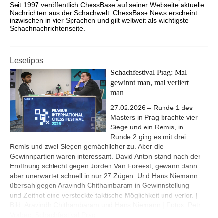
Seit 1997 veröffentlich ChessBase auf seiner Webseite aktuelle
Nachrichten aus der Schachwelt. ChessBase News erscheint
inzwischen in vier Sprachen und gilt weltweit als wichtigste
Schachnachrichtenseite.
Lesetipps
Schachfestival Prag: Mal
gewinnt man, mal verliert
man
27.02.2026 – Runde 1 des
Masters in Prag brachte vier
Siege und ein Remis, in
Runde 2 ging es mit drei
Remis und zwei Siegen gemächlicher zu. Aber die
Gewinnpartien waren interessant. David Anton stand nach der
Eröffnung schlecht gegen Jorden Van Foreest, gewann dann
aber unerwartet schnell in nur 27 Zügen. Und Hans Niemann
übersah gegen Aravindh Chithambaram in Gewinnstellung
und Zeitnot eine versteckte taktische Möglichkeit und verlor. |
Bild: Aravindh Chithambaram und Hans Niemann | Fotos: Petr
Vrabec, Schachfestival Prag