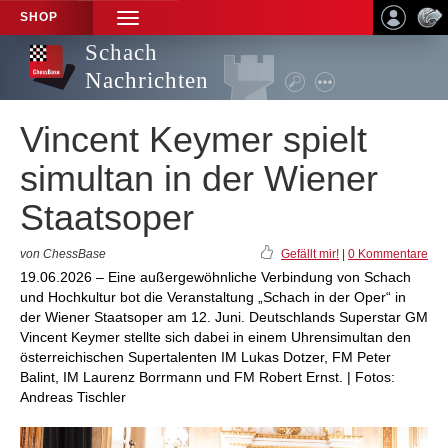
SHOP
TOGGLE
NAVIGATION
Schach
Nachrichten
Vincent Keymer spielt
simultan in der Wiener
Staatsoper
von ChessBase
Gefällt mir!
|
0 Kommentare
19.06.2026 – Eine außergewöhnliche Verbindung von Schach
und Hochkultur bot die Veranstaltung „Schach in der Oper“ in
der Wiener Staatsoper am 12. Juni. Deutschlands Superstar GM
Vincent Keymer stellte sich dabei in einem Uhrensimultan den
österreichischen Supertalenten IM Lukas Dotzer, FM Peter
Balint, IM Laurenz Borrmann und FM Robert Ernst. | Fotos:
Andreas Tischler