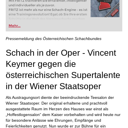
Mit FRITZ trainieren Sie effizienter, intelligenter
und individueller als je zuvor.
FRITZ ist mehr als nur eine Schach-Engine – es ist
eine Trainingsrevolution! Egal, ob Sie Ihre ersten
Schritte in die Welt des Vereinsschachs machen
oder bereits auf Turnierniveau spielen: Mit
Mehr...
FRITZ trainieren Sie effizienter, intelligenter und
individueller als je zuvor.
Pressemeldung des Österreichischen Schachbundes
Schach in der Oper - Vincent
Keymer gegen die
österreichischen Supertalente
in der Wiener Staatsoper
Als Austragungsort diente der beeindruckende Teesalon der
Wiener Staatsoper. Der original erhaltene und prachtvoll
ausgestattete Raum im Herzen des Hauses war einst als
„Hoffestlogensalon“ dem Kaiser vorbehalten und wird heute nur
für besondere Anlässe wie Ehrungen, Empfänge und
Feierlichkeiten genutzt. Nun wurde er zur Bühne für ein