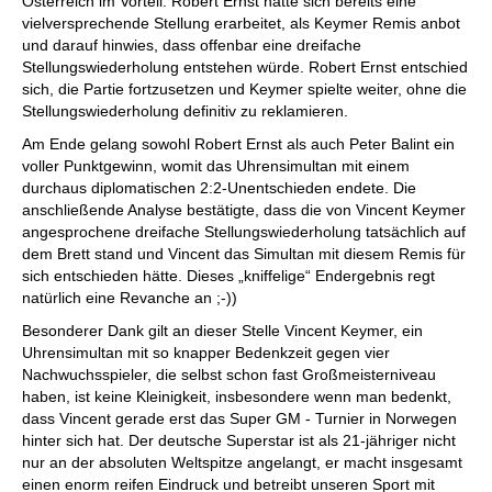
Österreich im Vorteil. Robert Ernst hatte sich bereits eine
vielversprechende Stellung erarbeitet, als Keymer Remis anbot
und darauf hinwies, dass offenbar eine dreifache
Stellungswiederholung entstehen würde. Robert Ernst entschied
sich, die Partie fortzusetzen und Keymer spielte weiter, ohne die
Stellungswiederholung definitiv zu reklamieren.
Am Ende gelang sowohl Robert Ernst als auch Peter Balint ein
voller Punktgewinn, womit das Uhrensimultan mit einem
durchaus diplomatischen 2:2-Unentschieden endete. Die
anschließende Analyse bestätigte, dass die von Vincent Keymer
angesprochene dreifache Stellungswiederholung tatsächlich auf
dem Brett stand und Vincent das Simultan mit diesem Remis für
sich entschieden hätte. Dieses „kniffelige“ Endergebnis regt
natürlich eine Revanche an ;-))
Besonderer Dank gilt an dieser Stelle Vincent Keymer, ein
Uhrensimultan mit so knapper Bedenkzeit gegen vier
Nachwuchsspieler, die selbst schon fast Großmeisterniveau
haben, ist keine Kleinigkeit, insbesondere wenn man bedenkt,
dass Vincent gerade erst das Super GM - Turnier in Norwegen
hinter sich hat. Der deutsche Superstar ist als 21-jähriger nicht
nur an der absoluten Weltspitze angelangt, er macht insgesamt
einen enorm reifen Eindruck und betreibt unseren Sport mit