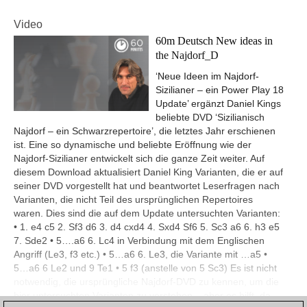
Video
60m Deutsch New ideas in
the Najdorf_D
‘Neue Ideen im Najdorf-
Sizilianer – ein Power Play 18
Update’ ergänzt Daniel Kings
beliebte DVD ‘Sizilianisch
Najdorf – ein Schwarzrepertoire’, die letztes Jahr erschienen
ist. Eine so dynamische und beliebte Eröffnung wie der
Najdorf-Sizilianer entwickelt sich die ganze Zeit weiter. Auf
diesem Download aktualisiert Daniel King Varianten, die er auf
seiner DVD vorgestellt hat und beantwortet Leserfragen nach
Varianten, die nicht Teil des ursprünglichen Repertoires
waren. Dies sind die auf dem Update untersuchten Varianten:
• 1. e4 c5 2. Sf3 d6 3. d4 cxd4 4. Sxd4 Sf6 5. Sc3 a6 6. h3 e5
7. Sde2 • 5….a6 6. Lc4 in Verbindung mit dem Englischen
Angriff (Le3, f3 etc.) • 5…a6 6. Le3, die Variante mit …a5 •
5…a6 6 Le2 und 9 Te1 • 5 f3 (anstelle von 5 Sc3) Es ist nicht
notwendig, die ursprüngliche Najdorf-DVD zu kennen, um die
hier untersuchten Varianten zu verstehen – aber es hilft, da