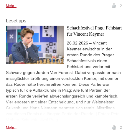
Mehr...
2
Lesetipps
Schachfestival Prag: Fehlstart
für Vincent Keymer
26.02.2026 – Vincent
Keymer erwischte in der
ersten Runde des Prager
Schachfestivals einen
Fehlstart und verlor mit
Schwarz gegen Jorden Van Foreest. Dabei verpasste er nach
missglückter Eröffnung einen versteckten Konter, mit dem er
das Ruder hätte herumreißen können. Diese Partie war
typisch für die Auftaktrunde in Prag: Alle fünf Partien der
ersten Runde verliefen abwechslungsreich und kämpferisch.
Vier endeten mit einer Entscheidung, und nur Weltmeister
Gukesh und Hans Niemann trennten sich remis. Allerdings
war dieses Remis die längste Partie der Runde. | Fotos: Petr
Vrabec, Schachfestival Prag
Mehr...
2