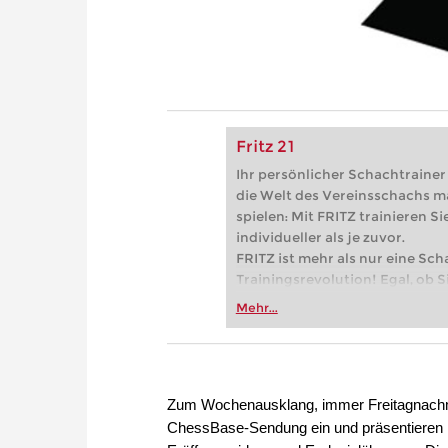
Fritz 21
Ihr persönlicher Schachtrainer -
die Welt des Vereinsschachs m
spielen: Mit FRITZ trainieren Sie
individueller als je zuvor.
FRITZ ist mehr als nur eine Sch
Trainingsrevolution! Egal, ob Si
Vereinsschachs machen oder ber
Mehr...
FRITZ trainieren Sie effizienter,
zuvor.
Zum Wochenausklang, immer Freitagnachmit
ChessBase-Sendung ein und präsentieren im