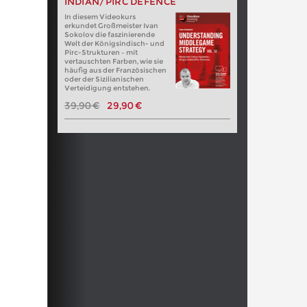
INDIAN/PIRC DEFENCE
In diesem Videokurs
erkundet Großmeister Ivan
Sokolov die faszinierende
Welt der Königsindisch- und
Pirc-Strukturen – mit
vertauschten Farben, wie sie
häufig aus der Französischen
oder der Sizilianischen
Verteidigung entstehen.
39,90 €
29,90 €