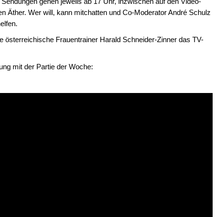
 Sendungen gehen jeweils ab 17 Uhr, inzwischen auf den Video-
den Äther. Wer will, kann mitchatten und Co-Moderator André Schulz
elfen.
ige österreichische Frauentrainer Harald Schneider-Zinner das TV-
dung mit der Partie der Woche: