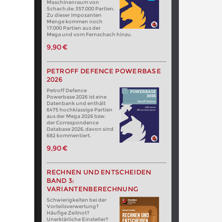
Maschinenraum von
Schach.de: 357.000 Partien.
Zu dieser imposanten
Menge kommen noch
17.000 Partien aus der
Mega und vom Fernschach hinzu.
9,90 €
PETROFF DEFENCE POWERBASE
2026
Petroff Defence
Powerbase 2026 ist eine
Datenbank und enthält
6475 hochklassige Partien
aus der Mega 2026 bzw.
der Correspondence
Database 2026, davon sind
682 kommentiert.
9,90 €
RECHNEN UND ENTSCHEIDEN
BAND 3:
VARIANTENBERECHNUNG
Schwierigkeiten bei der
Vorteilsverwertung?
Häufige Zeitnot?
Unerklärliche Einsteller?