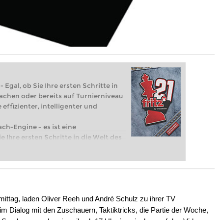
 Egal, ob Sie Ihre ersten Schritte in
achen oder bereits auf Turnierniveau
 effizienter, intelligenter und
ach-Engine – es ist eine
e Ihre ersten Schritte in die Welt des
eits auf Turnierniveau spielen: Mit
 intelligenter und individueller als je
tag, laden Oliver Reeh und André Schulz zu ihrer TV
 Dialog mit den Zuschauern, Taktiktricks, die Partie der Woche,