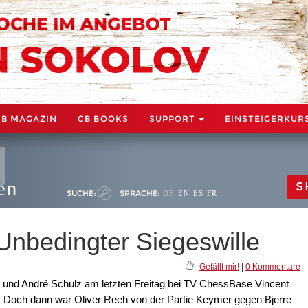
CB MAGAZIN
CB BOOKS
SUPPORT
EINSTEIGERKUR
en
S
SUCHE:
SPRACHE:
DE
EN
ES
FR
Unbedingter Siegeswille
Gefällt mir!
|
0 Kommentare
eh und André Schulz am letzten Freitag bei TV ChessBase Vincent
 Doch dann war Oliver Reeh von der Partie Keymer gegen Bjerre