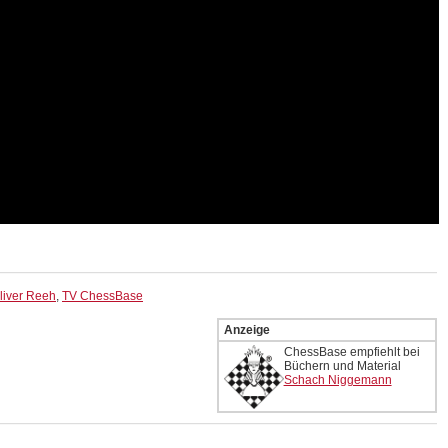
liver Reeh
,
TV ChessBase
Anzeige
ChessBase empfiehlt bei
Büchern und Material
Schach Niggemann