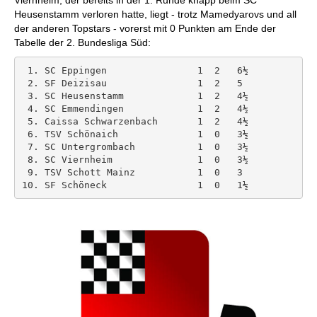
Viernheim, der bereits in der 1. Runde knapp beim SC
Heusenstamm verloren hatte, liegt - trotz Mamedyarovs und all
der anderen Topstars - vorerst mit 0 Punkten am Ende der
Tabelle der 2. Bundesliga Süd:
 1. SC Eppingen                1  2   6½ 

 2. SF Deizisau                1  2   5 

 3. SC Heusenstamm             1  2   4½ 

 4. SC Emmendingen             1  2   4½ 

 5. Caissa Schwarzenbach       1  2   4½ 

 6. TSV Schönaich              1  0   3½ 

 7. SC Untergrombach           1  0   3½ 

 8. SC Viernheim               1  0   3½ 

 9. TSV Schott Mainz           1  0   3 
