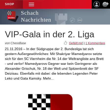
SHOP
TOGGLE
NAVIGATION
Schach
Nachrichten
VIP-Gala in der 2. Liga
von ChessBase
Gefällt mir!
|
1 Kommentare
21.11.2016 – In der Südgruppe der 2. Bundesliga tat sich
gestern Außergewöhnliches: Mit Shakriyar Mamedyarov setzte
sich für den SC Viernheim die Nr. 14 der Weltrangliste ans Brett
- und verlor! Mamedyarovs Gegner war kein Geringerer als
Alexander Grischuk, Nr. 18 der Welt und Spitzenbrett der SF
Deizisau. Ebenfalls mit dabei: die lebenden Legenden Peter
Leko und Gata Kamsky. Mehr...