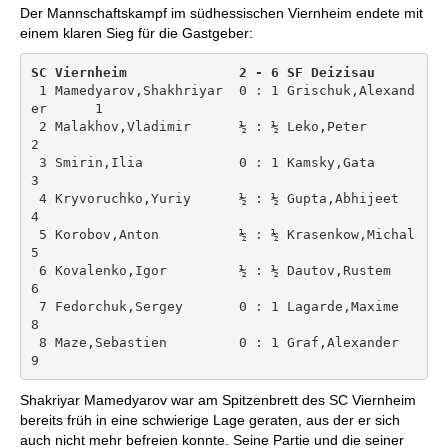
Der Mannschaftskampf im südhessischen Viernheim endete mit
einem klaren Sieg für die Gastgeber:
SC Viernheim              2 - 6 SF De
 1 Mamedyarov,Shakhriyar  0 : 1 Grischuk,Alexand
er      1

 2 Malakhov,Vladimir      ½ : ½ Leko,Peter              
2

 3 Smirin,Ilia            0 : 1 Kamsky,Gata             
3

 4 Kryvoruchko,Yuriy      ½ : ½ Gupta,Abhijeet          
4

 5 Korobov,Anton          ½ : ½ Krasenkow,Michal        
5

 6 Kovalenko,Igor         ½ : ½ Dautov,Rustem           
6

 7 Fedorchuk,Sergey       0 : 1 Lagarde,Maxime          
8

 8 Maze,Sebastien         0 : 1 Graf,Alexander          
Shakriyar Mamedyarov war am Spitzenbrett des SC Viernheim
bereits früh in eine schwierige Lage geraten, aus der er sich
auch nicht mehr befreien konnte. Seine Partie und die seiner