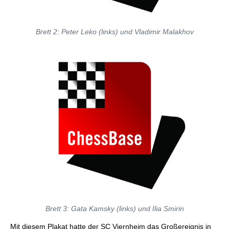
Brett 2: Peter Leko (links) und Vladimir Malakhov
Brett 3: Gata Kamsky (links) und Ilia Smirin
Mit diesem Plakat hatte der SC Viernheim das Großereignis in