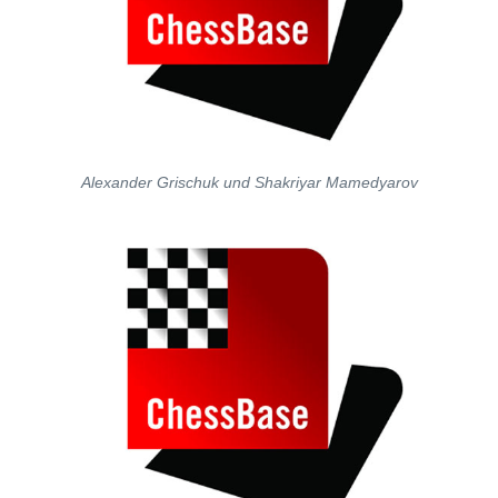
Alexander Grischuk und Shakriyar Mamedyarov