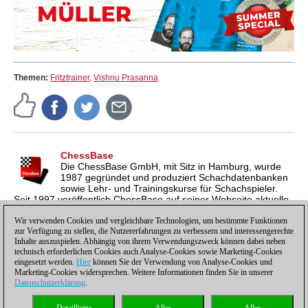
Themen:
Fritztrainer
,
Vishnu Prasanna
ChessBase
Die ChessBase GmbH, mit Sitz in Hamburg, wurde
1987 gegründet und produziert Schachdatenbanken
sowie Lehr- und Trainingskurse für Schachspieler.
Seit 1997 veröffentlich ChessBase auf seiner Webseite aktuelle
Nachrichten aus der Schachwelt. ChessBase News erscheint
inzwischen in vier Sprachen und gilt weltweit als wichtigste
Wir verwenden Cookies und vergleichbare Technologien, um bestimmte Funktionen
zur Verfügung zu stellen, die Nutzererfahrungen zu verbessern und interessengerechte
Schachnachrichtenseite.
Inhalte auszuspielen. Abhängig von ihrem Verwendungszweck können dabei neben
technisch erforderlichen Cookies auch Analyse-Cookies sowie Marketing-Cookies
eingesetzt werden.
Hier
können Sie der Verwendung von Analyse-Cookies und
Marketing-Cookies widersprechen. Weitere Informationen finden Sie in unserer
Datenschutzerklärung
.
Datenschutzhinweis
|
Impressum
|
Kontakt
|
Cookies Management
|
Lizenzen
|