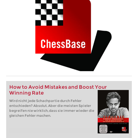
How to Avoid Mistakes and Boost Your
Winning Rate
Wird nicht jede Schachpartie durch Fehler
entschieden? Absolut. Aber die meisten Spieler
begreifen nie wirklich, dass sie immer wieder die
gleichen Fehler machen.