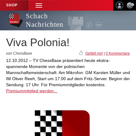
SHOP
TOGGLE
NAVIGATION
Schach
Nachrichten
Viva Polonia!
von ChessBase
Gefällt mir!
|
0 Kommentare
12.10.2012 – TV ChessBase präsentiert heute ekstra-
spannende Momente von der polnischen
Mannschaftsmeisterschaft. Am Mikrofon: GM Karsten Müller und
IM Oliver Reeh, Start um 17.00 auf dem Fritz-Server. Beginn der
Sendung: 17 Uhr. Für Premiummitglieder kostenlos.
Premiummitglied werden...