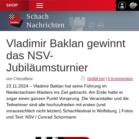
SHOP
TOGGLE
NAVIGATION
Schach
Nachrichten
Vladimir Baklan gewinnt
das NSV-
Jubiläumsturnier
von ChessBase
Gefällt mir!
|
0 Kommentare
23.11.2024 – Vladimir Baklan hat seine Führung im
Niedersachsen Masters ins Ziel gebracht. Am Ende hatte er
sogar einen ganzen Punkt Vorsprung. Die Veranstalter und die
Teilnehmer sind alle hochzufrieden mit ersten (und
voraussichtlich nicht letzten) Schachfestival in Wolfsburg. | Fotos
und Text: NSV / Conrad Schormann