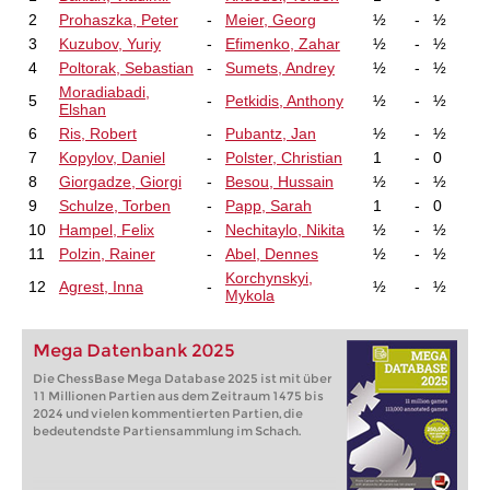
2
Prohaszka, Peter
-
Meier, Georg
½
-
½
3
Kuzubov, Yuriy
-
Efimenko, Zahar
½
-
½
4
Poltorak, Sebastian
-
Sumets, Andrey
½
-
½
Moradiabadi,
5
-
Petkidis, Anthony
½
-
½
Elshan
6
Ris, Robert
-
Pubantz, Jan
½
-
½
7
Kopylov, Daniel
-
Polster, Christian
1
-
0
8
Giorgadze, Giorgi
-
Besou, Hussain
½
-
½
9
Schulze, Torben
-
Papp, Sarah
1
-
0
10
Hampel, Felix
-
Nechitaylo, Nikita
½
-
½
11
Polzin, Rainer
-
Abel, Dennes
½
-
½
Korchynskyi,
12
Agrest, Inna
-
½
-
½
Mykola
Mega Datenbank 2025
Die ChessBase Mega Database 2025 ist mit über
11 Millionen Partien aus dem Zeitraum 1475 bis
2024 und vielen kommentierten Partien, die
bedeutendste Partiensammlung im Schach.