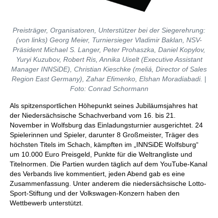
Preisträger, Organisatoren, Unterstützer bei der Siegerehrung:
(von links) Georg Meier, Turniersieger Vladimir Baklan, NSV-
Präsident Michael S. Langer, Peter Prohaszka, Daniel Kopylov,
Yuryi Kuzubov, Robert Ris, Annika Uiselt (Executive Assistant
Manager INNSiDE), Christian Kieschke (meliá, Director of Sales
Region East Germany), Zahar Efimenko, Elshan Moradiabadi. |
Foto: Conrad Schormann
Als spitzensportlichen Höhepunkt seines Jubiläumsjahres hat
der Niedersächsische Schachverband vom 16. bis 21.
November in Wolfsburg das Einladungsturnier ausgerichtet. 24
Spielerinnen und Spieler, darunter 8 Großmeister, Träger des
höchsten Titels im Schach, kämpften im „INNSiDE Wolfsburg“
um 10.000 Euro Preisgeld, Punkte für die Weltrangliste und
Titelnormen. Die Partien wurden täglich auf dem YouTube-Kanal
des Verbands live kommentiert, jeden Abend gab es eine
Zusammenfassung. Unter anderem die niedersächsische Lotto-
Sport-Stiftung und der Volkswagen-Konzern haben den
Wettbewerb unterstützt.