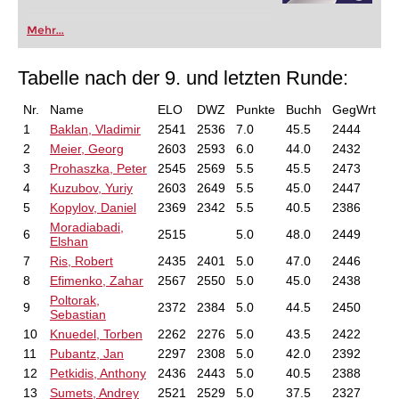
Mehr...
Tabelle nach der 9. und letzten Runde:
Nr.
Name
ELO
DWZ
Punkte
Buchh
GegWrt
1
Baklan, Vladimir
2541
2536
7.0
45.5
2444
2
Meier, Georg
2603
2593
6.0
44.0
2432
3
Prohaszka, Peter
2545
2569
5.5
45.5
2473
4
Kuzubov, Yuriy
2603
2649
5.5
45.0
2447
5
Kopylov, Daniel
2369
2342
5.5
40.5
2386
Moradiabadi,
6
2515
5.0
48.0
2449
Elshan
7
Ris, Robert
2435
2401
5.0
47.0
2446
8
Efimenko, Zahar
2567
2550
5.0
45.0
2438
Poltorak,
9
2372
2384
5.0
44.5
2450
Sebastian
10
Knuedel, Torben
2262
2276
5.0
43.5
2422
11
Pubantz, Jan
2297
2308
5.0
42.0
2392
12
Petkidis, Anthony
2436
2443
5.0
40.5
2388
13
Sumets, Andrey
2521
2529
5.0
37.5
2327