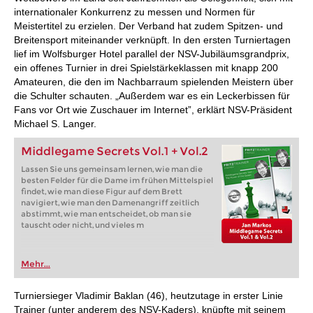
internationaler Konkurrenz zu messen und Normen für
Meistertitel zu erzielen. Der Verband hat zudem Spitzen- und
Breitensport miteinander verknüpft. In den ersten Turniertagen
lief im Wolfsburger Hotel parallel der NSV-Jubiläumsgrandprix,
ein offenes Turnier in drei Spielstärkeklassen mit knapp 200
Amateuren, die den im Nachbarraum spielenden Meistern über
die Schulter schauten. „Außerdem war es ein Leckerbissen für
Fans vor Ort wie Zuschauer im Internet”, erklärt NSV-Präsident
Michael S. Langer.
Middlegame Secrets Vol.1 + Vol.2
Lassen Sie uns gemeinsam lernen, wie man die
besten Felder für die Dame im frühen Mittelspiel
findet, wie man diese Figur auf dem Brett
navigiert, wie man den Damenangriff zeitlich
abstimmt, wie man entscheidet, ob man sie
tauscht oder nicht, und vieles m
Mehr...
Turniersieger Vladimir Baklan (46), heutzutage in erster Linie
Trainer (unter anderem des NSV-Kaders), knüpfte mit seinem