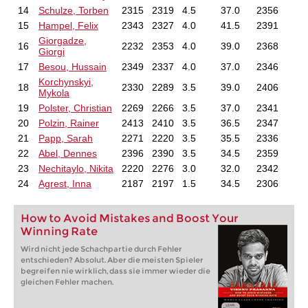
14
Schulze, Torben
2315
2319
4.5
37.0
2356
15
Hampel, Felix
2343
2327
4.0
41.5
2391
Giorgadze,
16
2232
2353
4.0
39.0
2368
Giorgi
17
Besou, Hussain
2349
2337
4.0
37.0
2346
Korchynskyi,
18
2330
2289
3.5
39.0
2406
Mykola
19
Polster, Christian
2269
2266
3.5
37.0
2341
20
Polzin, Rainer
2413
2410
3.5
36.5
2347
21
Papp, Sarah
2271
2220
3.5
35.5
2336
22
Abel, Dennes
2396
2390
3.5
34.5
2359
23
Nechitaylo, Nikita
2220
2276
3.0
32.0
2342
24
Agrest, Inna
2187
2197
1.5
34.5
2306
How to Avoid Mistakes and Boost Your
Winning Rate
Wird nicht jede Schachpartie durch Fehler
entschieden? Absolut. Aber die meisten Spieler
begreifen nie wirklich, dass sie immer wieder die
gleichen Fehler machen.