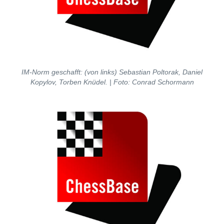
IM-Norm geschafft: (von links) Sebastian Poltorak, Daniel
Kopylov, Torben Knüdel. | Foto: Conrad Schormann