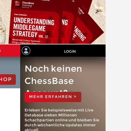
S
LOGIN
Noch keinen
ChessBase
HOP
Account?
MEHR ERFAHREN >
Erleben Sie beispielsweise mit Live
Database sieben Millionen
Schachpartien online und bleiben Sie
durch wöchentliche Updates immer
aktuell.