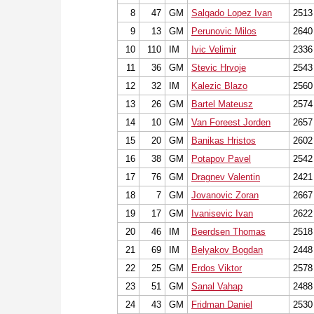
8
47
GM
Salgado Lopez Ivan
2513
9
13
GM
Perunovic Milos
2640
10
110
IM
Ivic Velimir
2336
11
36
GM
Stevic Hrvoje
2543
12
32
IM
Kalezic Blazo
2560
13
26
GM
Bartel Mateusz
2574
14
10
GM
Van Foreest Jorden
2657
15
20
GM
Banikas Hristos
2602
16
38
GM
Potapov Pavel
2542
17
76
GM
Dragnev Valentin
2421
18
7
GM
Jovanovic Zoran
2667
19
17
GM
Ivanisevic Ivan
2622
20
46
IM
Beerdsen Thomas
2518
21
69
IM
Belyakov Bogdan
2448
22
25
GM
Erdos Viktor
2578
23
51
GM
Sanal Vahap
2488
24
43
GM
Fridman Daniel
2530