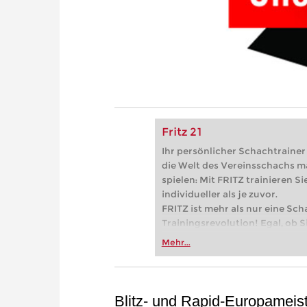
Fritz 21
Ihr persönlicher Schachtrainer -
die Welt des Vereinsschachs m
spielen: Mit FRITZ trainieren Sie
individueller als je zuvor.
FRITZ ist mehr als nur eine Sch
Trainingsrevolution! Egal, ob Si
Vereinsschachs machen oder ber
Mehr...
FRITZ trainieren Sie effizienter,
zuvor.
Blitz- und Rapid-Europameist