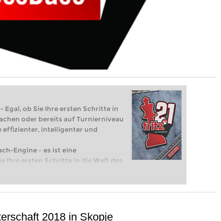
 Egal, ob Sie Ihre ersten Schritte in
achen oder bereits auf Turnierniveau
 effizienter, intelligenter und
ach-Engine – es ist eine
e Ihre ersten Schritte in die Welt des
eits auf Turnierniveau spielen: Mit
 intelligenter und individueller als je
erschaft 2018 in Skopje