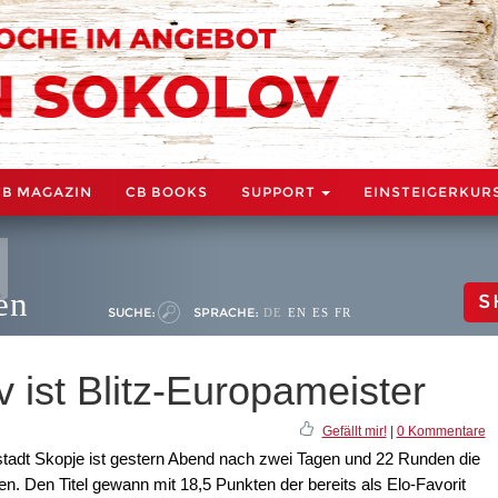
CB MAGAZIN
CB BOOKS
SUPPORT
EINSTEIGERKUR
en
S
SUCHE:
SPRACHE:
DE
EN
ES
FR
v ist Blitz-Europameister
Gefällt mir!
|
0 Kommentare
tadt Skopje ist gestern Abend nach zwei Tagen und 22 Runden die
. Den Titel gewann mit 18,5 Punkten der bereits als Elo-Favorit