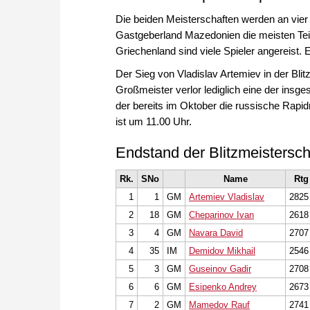
Die beiden Meisterschaften werden an vier
Gastgeberland Mazedonien die meisten Te
Griechenland sind viele Spieler angereist
Der Sieg von Vladislav Artemiev in der Bli
Großmeister verlor lediglich eine der insg
der bereits im Oktober die russische Rapid
ist um 11.00 Uhr.
Endstand der Blitzmeistersc
Rk.
SNo
Name
Rtg
1
1
GM
Artemiev Vladislav
2825
2
18
GM
Cheparinov Ivan
2618
3
4
GM
Navara David
2707
4
35
IM
Demidov Mikhail
2546
5
3
GM
Guseinov Gadir
2708
6
6
GM
Esipenko Andrey
2673
7
2
GM
Mamedov Rauf
2741