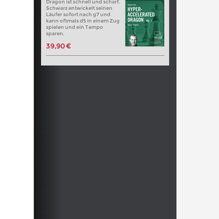
Dragon ist schnell und scharf.
Schwarz entwickelt seinen
Läufer sofort nach g7 und
kann oftmals d5 in einem Zug
spielen und ein Tempo
sparen.
39,90 €