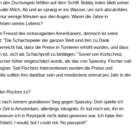
n des Dschungels fehlten auf dem Schiff. Bobby indes blieb seiner
e kalte Milch. Ab und an sprang er ins Wasser, um sich abzukühlen.
s nur wenige Minuten aus den Augen. Waren die Jahre in
chsten seines Lebens?
in Freund des extravaganten Amerikaners, dennoch ist seine
: "Die Schachspieler der ganzen Welt sind ihm zu Dank
 erreicht hat, dass die Preise in Turnieren erhöht wurden, und dass
st, sich als Schachprofi zu betätigen." Soviel von Kortschnoi,
scher höher eingeschätzt wurde, als das von Spassky. Fischer sah
egner. Seit Fischers Interventionen wurden die Preise und
fis sollten ihm dankbar sein und mindestens einmal pro Jahr in der
 den Rücken zu?
t nach seinem grandiosen Sieg gegen Spassky. Dort spielte ich
 Zeit in Amsterdam, allerdings inkognito. Er lud mich ein, ihn im
 warum ich in Reykjavik nicht dabei gewesen war. Ich habe ihm
bert, I would, but I could not. No passport!"