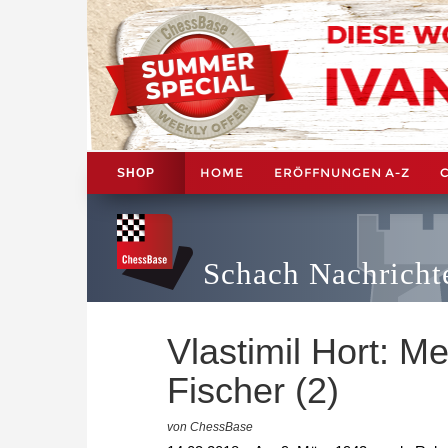
HOME
ERÖFFNUNGEN A-Z
SHOP
Schach Nachricht
Vlastimil Hort: M
Fischer (2)
von ChessBase