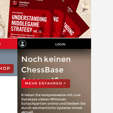
S
LOGIN
Noch keinen
ChessBase
HOP
Account?
MEHR ERFAHREN >
Erleben Sie beispielsweise mit Live
Database sieben Millionen
Schachpartien online und bleiben Sie
durch wöchentliche Updates immer
aktuell.