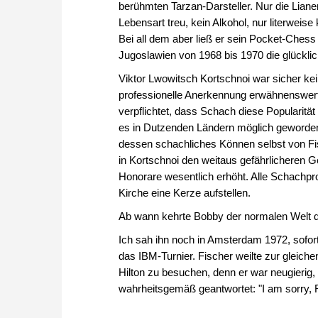
berühmten Tarzan-Darsteller. Nur die Liane
Lebensart treu, kein Alkohol, nur literweis
Bei all dem aber ließ er sein Pocket-Ches
Jugoslawien von 1968 bis 1970 die glückli
Viktor Lwowitsch Kortschnoi war sicher ke
professionelle Anerkennung erwähnenswert
verpflichtet, dass Schach diese Popularität
es in Dutzenden Ländern möglich geworden i
dessen schachliches Können selbst von Fi
in Kortschnoi den weitaus gefährlicheren G
Honorare wesentlich erhöht. Alle Schachpro
Kirche eine Kerze aufstellen.
Ab wann kehrte Bobby der normalen Welt
Ich sah ihn noch in Amsterdam 1972, sofor
das IBM-Turnier. Fischer weilte zur gleichen
Hilton zu besuchen, denn er war neugierig,
wahrheitsgemäß geantwortet: "I am sorry, Ro