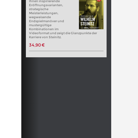
Ihnen inspirierende
Eröffnungsvarianten,
strategische
Meisterleistungen,
wegweisende
Endspielmanöver und
mustergültige
Kombinationen im
Videoformat und zeigt die Glanzpunkte der
Karriere von Steinitz.
34,90 €