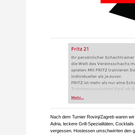
Fritz 21
Ihr persönlicher Schachtrainer -
die Welt des Vereinsschachs m
spielen: Mit FRITZ trainieren Sie
individueller als je zuvor.
FRITZ ist mehr als nur eine Sch
Trainingsrevolution! Egal, ob Si
Vereinsschachs machen oder ber
Mehr...
FRITZ trainieren Sie effizienter,
zuvor.
Nach dem Turnier Rovinj/Zagreb waren wir 
Adria, leckere Grill-Spezialitäten, Cocktai
vergessen. Hostessen umschwirrten den gr