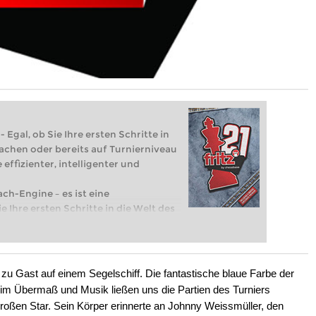
 Egal, ob Sie Ihre ersten Schritte in
achen oder bereits auf Turnierniveau
 effizienter, intelligenter und
ach-Engine – es ist eine
e Ihre ersten Schritte in die Welt des
eits auf Turnierniveau spielen: Mit
 intelligenter und individueller als je
zu Gast auf einem Segelschiff. Die fantastische blaue Farbe der
ls im Übermaß und Musik ließen uns die Partien des Turniers
oßen Star. Sein Körper erinnerte an Johnny Weissmüller, den