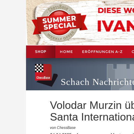
HOME
ERÖFFNUNGEN A-Z
SHOP
Schach Nachricht
Volodar Murzin 
Santa Internatio
von ChessBase