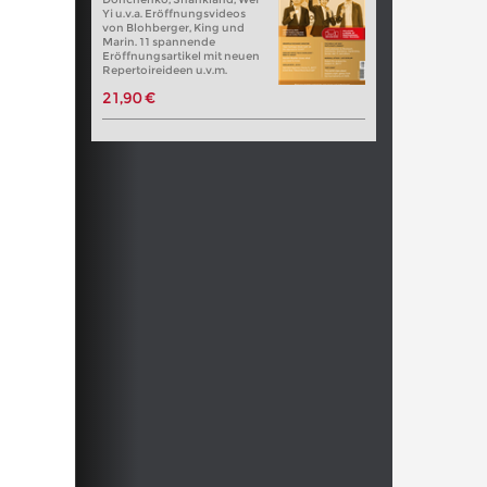
Yi u.v.a. Eröffnungsvideos
von Blohberger, King und
Marin. 11 spannende
Eröffnungsartikel mit neuen
Repertoireideen u.v.m.
21,90 €