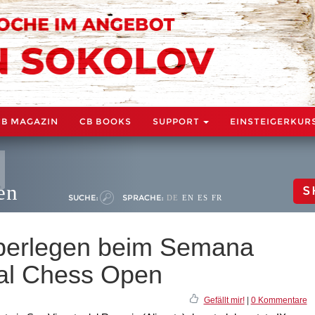
CB MAGAZIN
CB BOOKS
SUPPORT
EINSTEIGERKUR
en
S
SUCHE:
SPRACHE:
DE
EN
ES
FR
überlegen beim Semana
nal Chess Open
Gefällt mir!
|
0 Kommentare