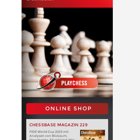
ONLINE SHOP
CHESSBASE MAGAZIN 229
FIDE World Cup 2025 mit
Analysen von Blübaum,
Donchenko, Shankland, Wei