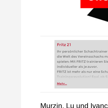
Fritz 21
Ihr persönlicher Schachtrainer -
die Welt des Vereinsschachs m
spielen: Mit FRITZ trainieren Sie
individueller als je zuvor.
FRITZ ist mehr als nur eine Sch
Trainingsrevolution! Egal, ob Si
Vereinsschachs machen oder ber
Mehr...
FRITZ trainieren Sie effizienter,
zuvor.
Murzin, Lu und Ivan