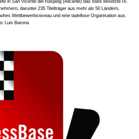
 in San Vicente del Raspeig (Alicante) das stark besetzte IX.
ehmern, darunter 235 Titelträger aus mehr als 50 Ländern,
 hohes Wettbewerbsniveau und eine tadellose Organisation aus.
o: Luis Barona