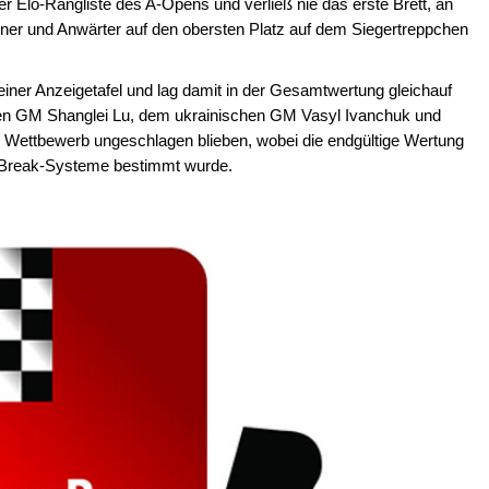
r Elo-Rangliste des A-Opens und verließ nie das erste Brett, an
ner und Anwärter auf den obersten Platz auf dem Siegertreppchen
ner Anzeigetafel und lag damit in der Gesamtwertung gleichauf
chen GM Shanglei Lu, dem ukrainischen GM Vasyl Ivanchuk und
 Wettbewerb ungeschlagen blieben, wobei die endgültige Wertung
e-Break-Systeme bestimmt wurde.