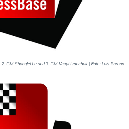
2. GM Shanglei Lu und 3. GM Vasyl Ivanchuk | Foto: Luis Barona