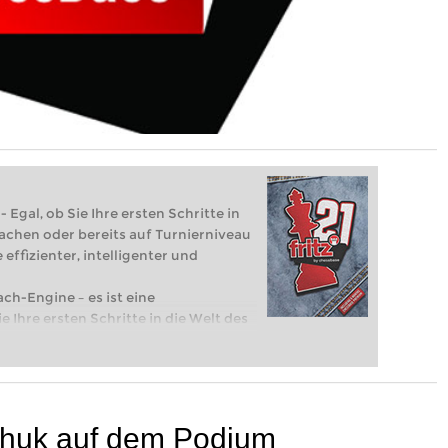
 Egal, ob Sie Ihre ersten Schritte in
achen oder bereits auf Turnierniveau
 effizienter, intelligenter und
ach-Engine – es ist eine
e Ihre ersten Schritte in die Welt des
eits auf Turnierniveau spielen: Mit
 intelligenter und individueller als je
chuk auf dem Podium