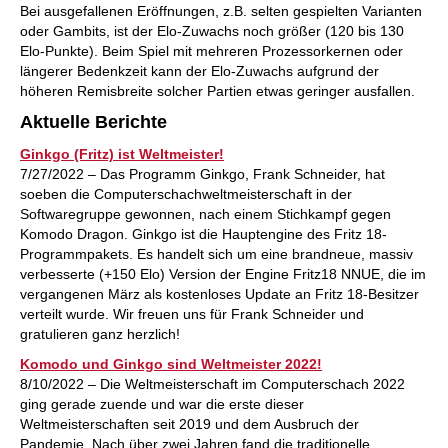
Bei ausgefallenen Eröffnungen, z.B. selten gespielten Varianten
oder Gambits, ist der Elo-Zuwachs noch größer (120 bis 130
Elo-Punkte). Beim Spiel mit mehreren Prozessorkernen oder
längerer Bedenkzeit kann der Elo-Zuwachs aufgrund der
höheren Remisbreite solcher Partien etwas geringer ausfallen.
Aktuelle Berichte
Ginkgo (Fritz) ist Weltmeister!
7/27/2022 – Das Programm Ginkgo, Frank Schneider, hat
soeben die Computerschachweltmeisterschaft in der
Softwaregruppe gewonnen, nach einem Stichkampf gegen
Komodo Dragon. Ginkgo ist die Hauptengine des Fritz 18-
Programmpakets. Es handelt sich um eine brandneue, massiv
verbesserte (+150 Elo) Version der Engine Fritz18 NNUE, die im
vergangenen März als kostenloses Update an Fritz 18-Besitzer
verteilt wurde. Wir freuen uns für Frank Schneider und
gratulieren ganz herzlich!
Komodo und Ginkgo sind Weltmeister 2022!
8/10/2022 – Die Weltmeisterschaft im Computerschach 2022
ging gerade zuende und war die erste dieser
Weltmeisterschaften seit 2019 und dem Ausbruch der
Pandemie. Nach über zwei Jahren fand die traditionelle