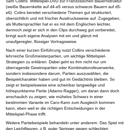
Sam Collins´ Mittelspiel-DVD zur Französischen Bauernstruktur
(weiße Bauernkette auf d4-e5 versus schwarze Bauern auf d5-
e6). Colins bereitet verschiedene Themen gut strukturiert,
übersichtlich und mit frischer Ausdrucksweise auf. Zugegeben,
als Muttersprachler hat er es mit dem Englischen leichter,
dennoch zeigt er sich in den Clips durchweg gut vorbereitet,
bringt auch eigene Analysen mit ein und glänzt mit
unaufgeregter, flüssiger Vortragsweise.
Nach einer kurzen Einführung nutzt Collins verschiedene
lehrreiche Großmeisterpartien, um wichtige Mittelspiel-
Strategien zu erklären. Dabei geht es ihm nicht nur um
überragende Gewinnpartien oder Kombinationsfeuerwerke,
sondern insbesondere darum, Partien auszuwählen, die
Beispielcharakter haben und gut im Gedächtnis bleiben. So
zeigt er beispielsweise eine scheinbar langweilige und
höhepunktarme Partie (Adams-Ragger), um daran dann doch
anschaulich zu zeigen, wie mühelos Schwarz in einer
bestimmten Variante im Caro-Kann zum Ausgleich kommen
kann, eben weil er die richtigen Entscheidungen in der
Mittelspiel-Phase trifft.
Weitere Partiebeispiele behandeln unter anderem: Das Spiel mit
den Leichtfiguren, z.B. guter Springer gegen schlechten