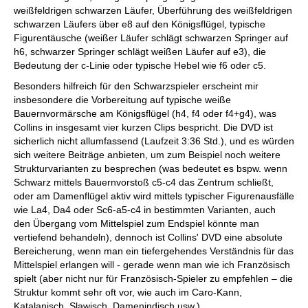
weißfeldrigen schwarzen Läufer, Überführung des weißfeldrigen
schwarzen Läufers über e8 auf den Königsflügel, typische
Figurentäusche (weißer Läufer schlägt schwarzen Springer auf
h6, schwarzer Springer schlägt weißen Läufer auf e3), die
Bedeutung der c-Linie oder typische Hebel wie f6 oder c5.
Besonders hilfreich für den Schwarzspieler erscheint mir
insbesondere die Vorbereitung auf typische weiße
Bauernvormärsche am Königsflügel (h4, f4 oder f4+g4), was
Collins in insgesamt vier kurzen Clips bespricht. Die DVD ist
sicherlich nicht allumfassend (Laufzeit 3:36 Std.), und es würden
sich weitere Beiträge anbieten, um zum Beispiel noch weitere
Strukturvarianten zu besprechen (was bedeutet es bspw. wenn
Schwarz mittels Bauernvorstoß c5-c4 das Zentrum schließt,
oder am Damenflügel aktiv wird mittels typischer Figurenausfälle
wie La4, Da4 oder Sc6-a5-c4 in bestimmten Varianten, auch
den Übergang vom Mittelspiel zum Endspiel könnte man
vertiefend behandeln), dennoch ist Collins' DVD eine absolute
Bereicherung, wenn man ein tiefergehendes Verständnis für das
Mittelspiel erlangen will - gerade wenn man wie ich Französisch
spielt (aber nicht nur für Französisch-Spieler zu empfehlen – die
Struktur kommt sehr oft vor, wie auch im Caro-Kann,
Katalanisch, Slawisch, Damenindisch usw.)