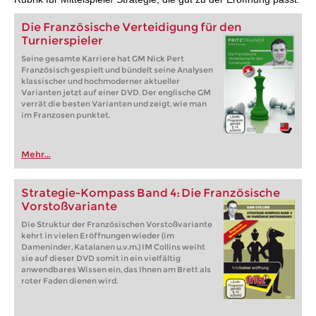
Die Französische Verteidigung für den
Turnierspieler
Seine gesamte Karriere hat GM Nick Pert
Französisch gespielt und bündelt seine Analysen
klassischer und hochmoderner aktueller
Varianten jetzt auf einer DVD. Der englische GM
verrät die besten Varianten und zeigt, wie man
im Franzosen punktet.
Mehr...
Strategie-Kompass Band 4: Die Französische
Vorstoßvariante
Die Struktur der Französischen Vorstoßvariante
kehrt in vielen Eröffnungen wieder (im
Dameninder, Katalanen u.v.m.) IM Collins weiht
sie auf dieser DVD somit in ein vielfältig
anwendbares Wissen ein, das Ihnen am Brett als
roter Faden dienen wird.