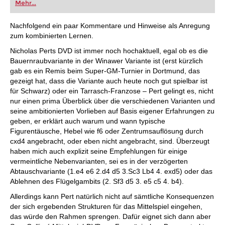
Mehr...
Nachfolgend ein paar Kommentare und Hinweise als Anregung
zum kombinierten Lernen.
Nicholas Perts DVD ist immer noch hochaktuell, egal ob es die
Bauernraubvariante in der Winawer Variante ist (erst kürzlich
gab es ein Remis beim Super-GM-Turnier in Dortmund, das
gezeigt hat, dass die Variante auch heute noch gut spielbar ist
für Schwarz) oder ein Tarrasch-Franzose – Pert gelingt es, nicht
nur einen prima Überblick über die verschiedenen Varianten und
seine ambitionierten Vorlieben auf Basis eigener Erfahrungen zu
geben, er erklärt auch warum und wann typische
Figurentäusche, Hebel wie f6 oder Zentrumsauflösung durch
cxd4 angebracht, oder eben nicht angebracht, sind. Überzeugt
haben mich auch explizit seine Empfehlungen für einige
vermeintliche Nebenvarianten, sei es in der verzögerten
Abtauschvariante (1.e4 e6 2.d4 d5 3.Sc3 Lb4 4. exd5) oder das
Ablehnen des Flügelgambits (2. Sf3 d5 3. e5 c5 4. b4).
Allerdings kann Pert natürlich nicht auf sämtliche Konsequenzen
der sich ergebenden Strukturen für das Mittelspiel eingehen,
das würde den Rahmen sprengen. Dafür eignet sich dann aber