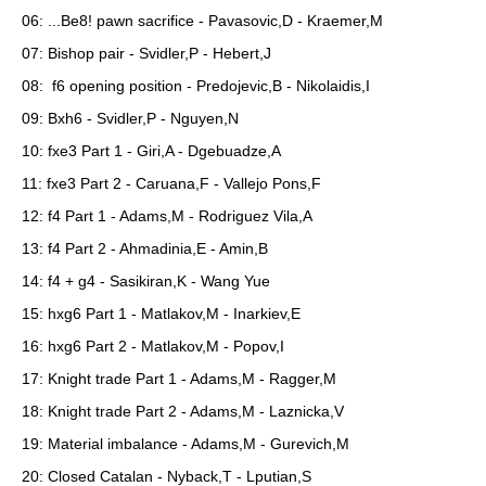
06: ...Be8! pawn sacrifice - Pavasovic,D - Kraemer,M
07: Bishop pair - Svidler,P - Hebert,J
08: f6 opening position - Predojevic,B - Nikolaidis,I
09: Bxh6 - Svidler,P - Nguyen,N
10: fxe3 Part 1 - Giri,A - Dgebuadze,A
11: fxe3 Part 2 - Caruana,F - Vallejo Pons,F
12: f4 Part 1 - Adams,M - Rodriguez Vila,A
13: f4 Part 2 - Ahmadinia,E - Amin,B
14: f4 + g4 - Sasikiran,K - Wang Yue
15: hxg6 Part 1 - Matlakov,M - Inarkiev,E
16: hxg6 Part 2 - Matlakov,M - Popov,I
17: Knight trade Part 1 - Adams,M - Ragger,M
18: Knight trade Part 2 - Adams,M - Laznicka,V
19: Material imbalance - Adams,M - Gurevich,M
20: Closed Catalan - Nyback,T - Lputian,S