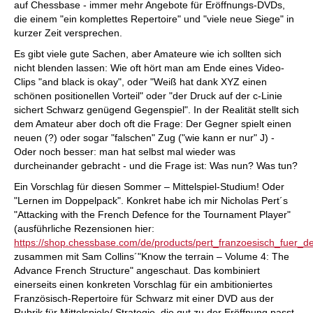
auf Chessbase - immer mehr Angebote für Eröffnungs-DVDs,
die einem "ein komplettes Repertoire" und "viele neue Siege" in
kurzer Zeit versprechen.
Es gibt viele gute Sachen, aber Amateure wie ich sollten sich
nicht blenden lassen: Wie oft hört man am Ende eines Video-
Clips "and black is okay", oder "Weiß hat dank XYZ einen
schönen positionellen Vorteil" oder "der Druck auf der c-Linie
sichert Schwarz genügend Gegenspiel". In der Realität stellt sich
dem Amateur aber doch oft die Frage: Der Gegner spielt einen
neuen (?) oder sogar "falschen" Zug ("wie kann er nur" J) -
Oder noch besser: man hat selbst mal wieder was
durcheinander gebracht - und die Frage ist: Was nun? Was tun?
Ein Vorschlag für diesen Sommer – Mittelspiel-Studium! Oder
"Lernen im Doppelpack". Konkret habe ich mir Nicholas Pert´s
"Attacking with the French Defence for the Tournament Player"
(ausführliche Rezensionen hier:
https://shop.chessbase.com/de/products/pert_franzoesisch_fuer_de
zusammen mit Sam Collins´"Know the terrain – Volume 4: The
Advance French Structure" angeschaut. Das kombiniert
einerseits einen konkreten Vorschlag für ein ambitioniertes
Französisch-Repertoire für Schwarz mit einer DVD aus der
Rubrik für Mittelspiele/ Strategie, die gut zu der Eröffnung passt.