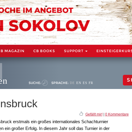
CB MAGAZIN
CB BOOKS
SUPPORT
EINSTEIGERKUR
en
S
SUCHE:
SPRACHE:
DE
EN
ES
FR
nnsbruck
Gefällt mir!
|
0 Kommentare
bruck erstmals ein großes internationales Schachturnier
n ein großer Erfolg. In diesem Jahr soll das Turnier in der