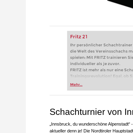
Fritz 21
Ihr persönlicher Schachtrainer -
die Welt des Vereinsschachs m
spielen: Mit FRITZ trainieren Sie
individueller als je zuvor.
FRITZ ist mehr als nur eine Sch
Trainingsrevolution! Egal, ob Si
Vereinsschachs machen oder ber
Mehr...
FRITZ trainieren Sie effizienter,
zuvor.
Schachturnier von In
„Innsbruck, du wunderschöne Alpenstadt“ - 
aktueller denn je! Die Nordtiroler Hauptsta