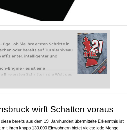
 Egal, ob Sie Ihre ersten Schritte in
achen oder bereits auf Turnierniveau
 effizienter, intelligenter und
ach-Engine – es ist eine
e Ihre ersten Schritte in die Welt des
eits auf Turnierniveau spielen: Mit
 intelligenter und individueller als je
nsbruck wirft Schatten voraus
diese bereits aus dem 19. Jahrhundert übermittelte Erkenntnis ist
dt mit ihren knapp 130.000 Einwohnern bietet vieles: jede Menge