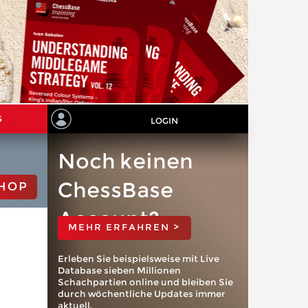
S
LOGIN
Noch keinen
ChessBase
HOP
Account?
MEHR ERFAHREN >
Erleben Sie beispielsweise mit Live
Database sieben Millionen
Schachpartien online und bleiben Sie
durch wöchentliche Updates immer
aktuell.