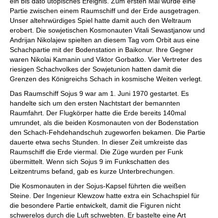
ein bis dato utopisches Ereignis. Zum ersten Mal wurde eine
Partie zwischen einem Raumschiff und der Erde ausgetragen.
Unser altehrwürdiges Spiel hatte damit auch den Weltraum
erobert. Die sowjetischen Kosmonauten Vitali Sewastjanow und
Andrijan Nikolajew spielten an diesem Tag vom Orbit aus eine
Schachpartie mit der Bodenstation in Baikonur. Ihre Gegner
waren Nikolai Kamanin und Viktor Gorbatko. Vier Vertreter des
riesigen Schachvolkes der Sowjetunion hatten damit die
Grenzen des Königreichs Schach in kosmische Weiten verlegt.
Das Raumschiff Sojus 9 war am 1. Juni 1970 gestartet. Es
handelte sich um den ersten Nachtstart der bemannten
Raumfahrt. Der Flugkörper hatte die Erde bereits 140mal
umrundet, als die beiden Kosmonauten von der Bodenstation
den Schach-Fehdehandschuh zugeworfen bekamen. Die Partie
dauerte etwa sechs Stunden. In dieser Zeit umkreiste das
Raumschiff die Erde viermal. Die Züge wurden per Funk
übermittelt. Wenn sich Sojus 9 im Funkschatten des
Leitzentrums befand, gab es kurze Unterbrechungen.
Die Kosmonauten in der Sojus-Kapsel führten die weißen
Steine. Der Ingenieur Klewzow hatte extra ein Schachspiel für
die besondere Partie entwickelt, damit die Figuren nicht
schwerelos durch die Luft schwebten. Er bastelte eine Art