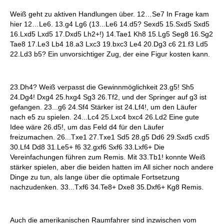
Weiß geht zu aktiven Handlungen über. 12…Se7 In Frage kam
hier 12…Le6. 13.g4 Lg6 (13...Le6 14.d5? Sexd5 15.Sxd5 Sxd5
16.Lxd5 Lxd5 17.Dxd5 Lh2+!) 14.Tae1 Kh8 15.Lg5 Seg8 16.Sg2
Tae8 17.Le3 Lb4 18.a3 Lxc3 19.bxc3 Le4 20.Dg3 c6 21.f3 Ld5
22.Ld3 b5? Ein unvorsichtiger Zug, der eine Figur kosten kann.
23.Dh4? Weiß verpasst die Gewinnmöglichkeit 23.g5! Sh5
24.Dg4! Dxg4 25.hxg4 Sg3 26.Tf2, und der Springer auf g3 ist
gefangen. 23...g6 24.Sf4 Stärker ist 24.Lf4!, um den Läufer
nach e5 zu spielen. 24...Lc4 25.Lxc4 bxc4 26.Ld2 Eine gute
Idee wäre 26.d5!, um das Feld d4 für den Läufer
freizumachen. 26...Txe1 27.Txe1 Sd5 28.g5 Dd6 29.Sxd5 cxd5
30.Lf4 Dd8 31.Le5+ f6 32.gxf6 Sxf6 33.Lxf6+ Die
Vereinfachungen führen zum Remis. Mit 33.Tb1! konnte Weiß
stärker spielen, aber die beiden hatten im All sicher noch andere
Dinge zu tun, als lange über die optimale Fortsetzung
nachzudenken. 33...Txf6 34.Te8+ Dxe8 35.Dxf6+ Kg8 Remis.
Auch die amerikanischen Raumfahrer sind inzwischen vom