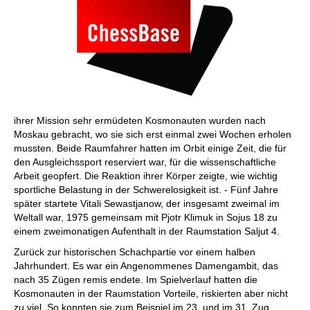
ihrer Mission sehr ermüdeten Kosmonauten wurden nach
Moskau gebracht, wo sie sich erst einmal zwei Wochen erholen
mussten. Beide Raumfahrer hatten im Orbit einige Zeit, die für
den Ausgleichssport reserviert war, für die wissenschaftliche
Arbeit geopfert. Die Reaktion ihrer Körper zeigte, wie wichtig
sportliche Belastung in der Schwerelosigkeit ist. - Fünf Jahre
später startete Vitali Sewastjanow, der insgesamt zweimal im
Weltall war, 1975 gemeinsam mit Pjotr Klimuk in Sojus 18 zu
einem zweimonatigen Aufenthalt in der Raumstation Saljut 4.
Zurück zur historischen Schachpartie vor einem halben
Jahrhundert. Es war ein Angenommenes Damengambit, das
nach 35 Zügen remis endete. Im Spielverlauf hatten die
Kosmonauten in der Raumstation Vorteile, riskierten aber nicht
zu viel. So konnten sie zum Beispiel im 23. und im 31. Zug