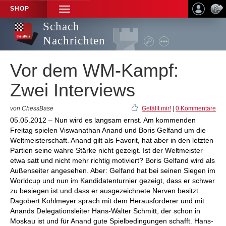
SHOP
TOGGLE
NAVIGATION
Schach
Nachrichten
Vor dem WM-Kampf:
Zwei Interviews
von ChessBase
Gefällt mir!
|
0 Kommentare
05.05.2012 – Nun wird es langsam ernst. Am kommenden
Freitag spielen Viswanathan Anand und Boris Gelfand um die
Weltmeisterschaft. Anand gilt als Favorit, hat aber in den letzten
Partien seine wahre Stärke nicht gezeigt. Ist der Weltmeister
etwa satt und nicht mehr richtig motiviert? Boris Gelfand wird als
Außenseiter angesehen. Aber: Gelfand hat bei seinen Siegen im
Worldcup und nun im Kandidatenturnier gezeigt, dass er schwer
zu besiegen ist und dass er ausgezeichnete Nerven besitzt.
Dagobert Kohlmeyer sprach mit dem Herausforderer und mit
Anands Delegationsleiter Hans-Walter Schmitt, der schon in
Moskau ist und für Anand gute Spielbedingungen schafft. Hans-