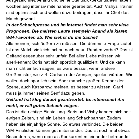
Ausgezeichnet. Anand und seine Standard-Sekundanten haben
wochenlang intensiv miteinander gearbeitet. Auch Vishys Trainer
sind optimistisch und wollen dazu beitragen, dass ihr Chef das
Match gewinnt.
In der Schachpresse und im Internet findet man sehr viele
Prognosen. Die meisten Leute stempeln Anand als klaren
WM-Favoriten ab. Wie siehst du die Sache?
Alle meinen, sich äußern zu müssen. Die dümmste Frage lautet:
Ist das Match vielleicht schon nach neun Runden vorbei? Das ist
Gelfand gegenüber sehr unfair. Bei aller Liebe müssen wir
anerkennen: Boris hat sich sportlich qualifiziert. Und da kann
man nicht einfach sagen, es wäre besser, wenn andere
Großmeister, wie z.B. Carlsen oder Aronjan, spielen würden. Wir
wollen doch sportlich sein. Aber manche großen Kenner der
Szene, auch Kasparow, meinen, es besser zu wissen. Garri
muss ja immer seinen Senf dazu geben.
Gelfand hat klug darauf geantwortet: Es interessiert ihn
nicht, er will gutes Schach zeigen.
Das ist die richtige Einstellung. Boris und Vishy kennen sich seit
ewigen Zeiten, sind ein Leben lang Schachpartner. Zudem
haben sie einjährige Söhne. So etwas verbindet. Die beiden
WM-Finalisten können gut miteinander. Das ist noch mal etwas
Besonderes, wenn man als Konkurrent miteinander befreundet