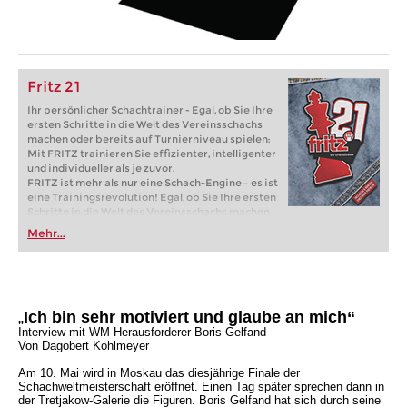
Fritz 21
Ihr persönlicher Schachtrainer - Egal, ob Sie Ihre
ersten Schritte in die Welt des Vereinsschachs
machen oder bereits auf Turnierniveau spielen:
Mit FRITZ trainieren Sie effizienter, intelligenter
und individueller als je zuvor.
FRITZ ist mehr als nur eine Schach-Engine – es ist
eine Trainingsrevolution! Egal, ob Sie Ihre ersten
Schritte in die Welt des Vereinsschachs machen
oder bereits auf Turnierniveau spielen: Mit
Mehr...
FRITZ trainieren Sie effizienter, intelligenter und
individueller als je zuvor.
„
Ich bin sehr motiviert und glaube an mich“
Interview mit WM-Herausforderer Boris Gelfand
Von Dagobert Kohlmeyer
Am 10. Mai wird in Moskau das diesjährige Finale der
Schachweltmeisterschaft eröffnet. Einen Tag später sprechen dann in
der Tretjakow-Galerie die Figuren. Boris Gelfand hat sich durch seine