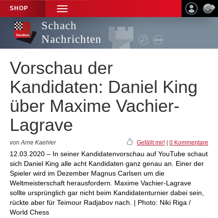
SHOP
TOGGLE
NAVIGATION
Schach
Nachrichten
Vorschau der
Kandidaten: Daniel King
über Maxime Vachier-
Lagrave
von Arne Kaehler
Gefällt mir!
|
0 Kommentare
12.03.2020 – In seiner Kandidatenvorschau auf YouTube schaut
sich Daniel King alle acht Kandidaten ganz genau an. Einer der
Spieler wird im Dezember Magnus Carlsen um die
Weltmeisterschaft herausfordern. Maxime Vachier-Lagrave
sollte ursprünglich gar nicht beim Kandidatenturnier dabei sein,
rückte aber für Teimour Radjabov nach. | Photo: Niki Riga /
World Chess