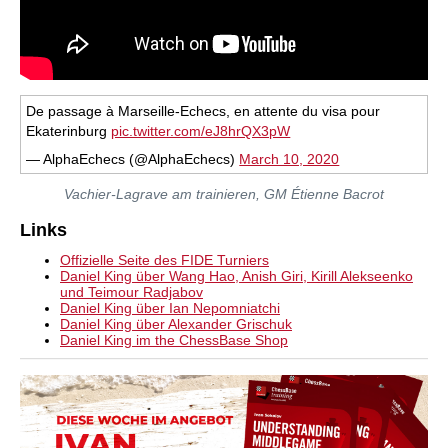
De passage à Marseille-Echecs, en attente du visa pour
Ekaterinburg
pic.twitter.com/eJ8hrQX3pW
— AlphaEchecs (@AlphaEchecs)
March 10, 2020
Vachier-Lagrave am trainieren, GM Étienne Bacrot
Links
Offizielle Seite des FIDE Turniers
Daniel King über Wang Hao, Anish Giri, Kirill Alekseenko
und Teimour Radjabov
Daniel King über Ian Nepomniatchi
Daniel King über Alexander Grischuk
Daniel King im the ChessBase Shop