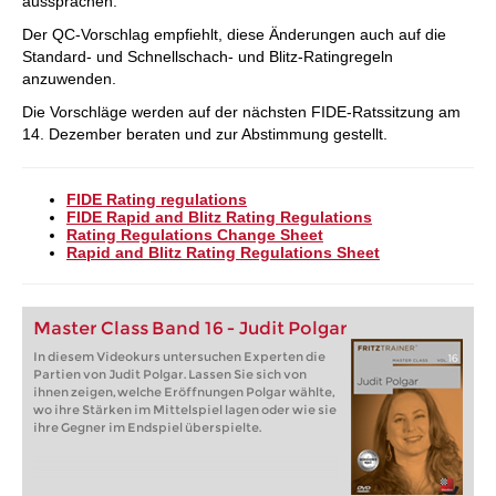
aussprachen.
Der QC-Vorschlag empfiehlt, diese Änderungen auch auf die
Standard- und Schnellschach- und Blitz-Ratingregeln
anzuwenden.
Die Vorschläge werden auf der nächsten FIDE-Ratssitzung am
14. Dezember beraten und zur Abstimmung gestellt.
FIDE Rating regulations
FIDE Rapid and Blitz Rating Regulations
Rating Regulations Change Sheet
Rapid and Blitz Rating Regulations Sheet
Master Class Band 16 - Judit Polgar
In diesem Videokurs untersuchen Experten die
Partien von Judit Polgar. Lassen Sie sich von
ihnen zeigen, welche Eröffnungen Polgar wählte,
wo ihre Stärken im Mittelspiel lagen oder wie sie
ihre Gegner im Endspiel überspielte.