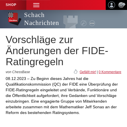
SHOP
TOGGLE
NAVIGATION
Schach
Nachrichten
Vorschläge zur
Änderungen der FIDE-
Ratingregeln
von ChessBase
Gefällt mir!
|
0 Kommentare
08.12.2023 – Zu Beginn dieses Jahres hat die
Qualifikationskommission (QC) der FIDE eine Überprüfung der
FIDE-Ratingregeln eingeleitet und Verbände, Funktionäre und
die Öffentlichkeit aufgefordert, ihre Gedanken und Vorschläge
einzubringen. Eine engagierte Gruppe von Mitwirkenden
arbeitete zusammen mit dem Mathematiker Jeff Sonas an der
Reform des bestehenden Ratingsystems.