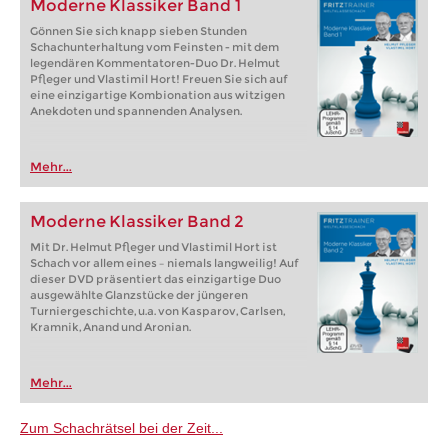
Moderne Klassiker Band 1
Gönnen Sie sich knapp sieben Stunden
Schachunterhaltung vom Feinsten - mit dem
legendären Kommentatoren-Duo Dr. Helmut
Pfleger und Vlastimil Hort! Freuen Sie sich auf
eine einzigartige Kombionation aus witzigen
Anekdoten und spannenden Analysen.
Mehr...
Moderne Klassiker Band 2
Mit Dr. Helmut Pfleger und Vlastimil Hort ist
Schach vor allem eines – niemals langweilig! Auf
dieser DVD präsentiert das einzigartige Duo
ausgewählte Glanzstücke der jüngeren
Turniergeschichte, u.a. von Kasparov, Carlsen,
Kramnik, Anand und Aronian.
Mehr...
Zum Schachrätsel bei der Zeit...