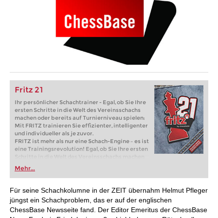
Fritz 21
Ihr persönlicher Schachtrainer - Egal, ob Sie Ihre
ersten Schritte in die Welt des Vereinsschachs
machen oder bereits auf Turnierniveau spielen:
Mit FRITZ trainieren Sie effizienter, intelligenter
und individueller als je zuvor.
FRITZ ist mehr als nur eine Schach-Engine – es ist
eine Trainingsrevolution! Egal, ob Sie Ihre ersten
Schritte in die Welt des Vereinsschachs machen
oder bereits auf Turnierniveau spielen: Mit
Mehr...
FRITZ trainieren Sie effizienter, intelligenter und
individueller als je zuvor.
Für seine Schachkolumne in der ZEIT übernahm Helmut Pfleger
jüngst ein Schachproblem, das er auf der englischen
ChessBase Newsseite fand. Der Editor Emeritus der ChessBase