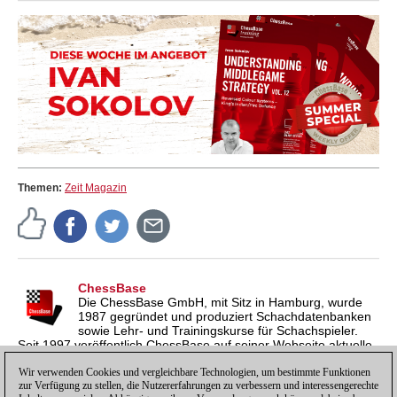
Themen:
Zeit Magazin
ChessBase
Die ChessBase GmbH, mit Sitz in Hamburg, wurde
1987 gegründet und produziert Schachdatenbanken
sowie Lehr- und Trainingskurse für Schachspieler.
Seit 1997 veröffentlich ChessBase auf seiner Webseite aktuelle
Nachrichten aus der Schachwelt. ChessBase News erscheint
inzwischen in vier Sprachen und gilt weltweit als wichtigste
Wir verwenden Cookies und vergleichbare Technologien, um bestimmte Funktionen
zur Verfügung zu stellen, die Nutzererfahrungen zu verbessern und interessengerechte
Schachnachrichtenseite.