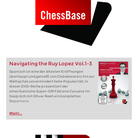
Navigating the Ruy Lopez Vol.1-3
Spanisch ist eine der ältesten Eröffnungen
überhaupt und genießt von Clubebene bis hin zur
Weltspitze unvermindert hohe Popularität. In
dieser DVD-Reihe präsentiert der
amerikanische Super-GM Fabiano Caruana im
Gespräch mit Oliver Reeh ein komplettes
Repertoire.
Mehr...