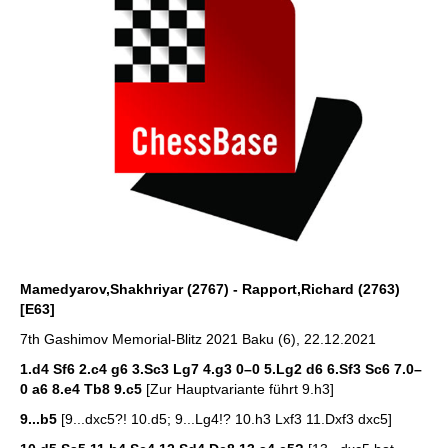
Mamedyarov,Shakhriyar (2767) - Rapport,Richard (2763)
[E63]
7th Gashimov Memorial-Blitz 2021 Baku (6), 22.12.2021
1.d4 Sf6 2.c4 g6 3.Sc3 Lg7 4.g3 0–0 5.Lg2 d6 6.Sf3 Sc6 7.0–
0 a6 8.e4 Tb8 9.c5
[Zur Hauptvariante führt 9.h3]
9...b5
[9...dxc5?! 10.d5; 9...Lg4!? 10.h3 Lxf3 11.Dxf3 dxc5]