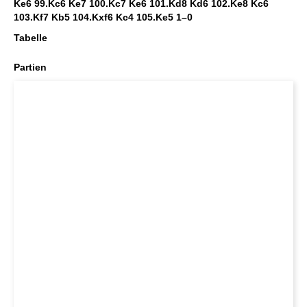
Ke6 99.Kc6 Ke7 100.Kc7 Ke6 101.Kd8 Kd6 102.Ke8 Kc6
103.Kf7 Kb5 104.Kxf6 Kc4 105.Ke5
1–0
Tabelle
Partien