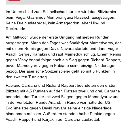
FRITZ trainieren Sie effizienter, intelligenter und
individueller als je zuvor.
Im Unterschied zum Schnellschachturnier wird das Blitzturnier
beim Vugar Gashimov Memorial ganz klassisch ausgetragen.
Keine Dreipunkteregel, kein Armageddon, aber Hin-und
Rückrunde.
Am Mittwoch wurde der erste Umgang mit sieben Runden
ausgetragen. Mann des Tages war Shakhriyar Mamedyarov, der
mit einem Remis gegen David Navara startete und dann Vugar
Asadli, Sergey Karjakin und rauf Mamedov schlug. Einem Remis
gegen Vishy Anand folgte noch ein Sieg gegen Richard Rapport,
bevor Mamedyarov gegen Fabiano seine einzige Niederlage
bezog. Der aserische Spitzenspieler geht so mit 5 Punkten in
den zweiten Turniertag.
Fabiano Caruana und Richard Rapport beendeten den ersten
Blitztag mit 4,5 Punkten auf den Plätzen zwei und drei. Caruana
beendete das Turnier mit zwei Siegen, gegen Mamedyarov und
in der vorletzten Runde Anand. In Runde vier hatte der US-
Großmeister gegen David Navara seine einzige Niederlage
hinnehmen müssen. Außerdem standen halbe Punkte gegen
Asadli, Rapport und Karjakin auf Caruana Laufzettel.