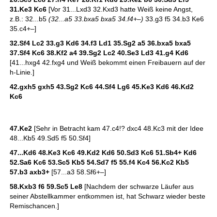
31.Ke3 Kc6
[Vor 31...Lxd3 32.Kxd3 hatte Weiß keine Angst,
z.B.: 32...b5
(32...a5 33.bxa5 bxa5 34.f4+–)
33.g3 f5 34.b3 Ke6
35.c4+–]
32.Sf4 Lc2 33.g3 Kd6 34.f3 Ld1 35.Sg2 a5 36.bxa5 bxa5
37.Sf4 Kc6 38.Kf2 a4 39.Sg2 Lc2 40.Se3 Ld3 41.g4 Kd6
[41...hxg4 42.fxg4 und Weiß bekommt einen Freibauern auf der
h-Linie.]
42.gxh5 gxh5 43.Sg2 Kc6 44.Sf4 Lg6 45.Ke3 Kd6 46.Kd2
Kc6
47.Ke2
[Sehr in Betracht kam 47.c4!? dxc4 48.Kc3 mit der Idee
48...Kb5 49.Sd5 f5 50.Sf4]
47...Kd6 48.Ke3 Kc6 49.Kd2 Kd6 50.Sd3 Kc6 51.Sb4+ Kd6
52.Sa6 Kc6 53.Sc5 Kb5 54.Sd7 f5 55.f4 Kc4 56.Kc2 Kb5
57.b3 axb3+
[57...a3 58.Sf6+–]
58.Kxb3 f6 59.Sc5 Le8
[Nachdem der schwarze Läufer aus
seiner Abstellkammer entkommen ist, hat Schwarz wieder beste
Remischancen.]