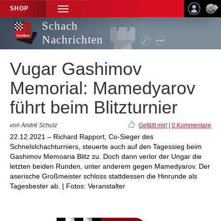
SHOP
TOGGLE
NAVIGATION
Schach
Nachrichten
Vugar Gashimov
Memorial: Mamedyarov
führt beim Blitzturnier
von André Schulz
Gefällt mir!
|
0 Kommentare
22.12.2021 – Richard Rapport, Co-Sieger des
Schnelslchachturniers, steuerte auch auf den Tagessieg beim
Gashimov Memoaria Blitz zu. Doch dann verlor der Ungar die
letzten beiden Runden, unter anderem gegen Mamedyarov. Der
aserische Großmeister schloss stattdessen die Hinrunde als
Tagesbester ab. | Fotos: Veranstalter