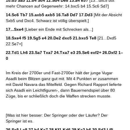
10.d5 Sa5 11.b4 Sc4 12.Sd4 De8 13.a4 e5?
[13...dxc5 bot
mehr Chancen auf Gegenwehr: 14.bxc5 b4 15.Sc6 Sd7]
14.Sc6 Tb7 15.axb5 axb5 16.Ta8 Dd7 17.Dd3
[Mit der Absicht
Sxb5 und Dxc4. Schwarz ist völlig überspielt.]
17...Sxe4
[Lieber ein Ende mit Schrecken als...]
18.Sxe4 f5 19.Sg5 e4 20.De2 dxc5 21.bxc5 Te8
[21...Dxd5
22.Se7+]
22.Td1 Lh6 23.Sa7 Txa7 24.Txa7 e3 25.Se6 exf2+ 26.Dxf2
1–
0
Im Kreis der 2700er und Fast-2700er hält der junge Vugar
Asadli beim Blitzen ganz gut mit. Mit 4 Punkten er zusammen
mit David Navara das Mitelfeld. Gegen Richard Rapport lieferte
sich Asadli ein Leichtfiguren-, dann Bauernendspiel über 80
Züge, bis er schließlich doch die Waffen strecken musste.
[Was ist hier besser: Der Springer oder der Läufer? Der
Springer ist es.
26.Sc5 Lc8 27.h4 Ke7 28.Kf1 Kd6 29.Ke2 b6 30.Sd3 Lf5