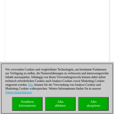
Wir verwenden Cookies und vergleichbare Technologien, um bestimmte Funktionen
zur Verfügung zu stellen, die Nutzererfahrungen zu verbessern und interessengerechte
Inhalte auszuspielen. Abhängig von ihrem Verwendungszweck können dabei neben
technisch erforderlichen Cookies auch Analyse-Cookies sowie Marketing-Cookies
eingesetzt werden.
Hier
können Sie der Verwendung von Analyse-Cookies und
Marketing-Cookies widersprechen. Weitere Informationen finden Sie in unserer
Datenschutzerklärung
.
Detaillierte
Alles
Alles
Informationen
ablehnen
akzeptieren