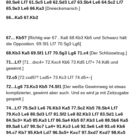
60.Se6 Lf7 61.Sc5 Le8 62.Sd3 Ld7 63.Sb4 Le6 64.Sc2 Lf7
65.Se3 Le6 66.Ka3
[Dreiecksmarsch.]
66...Ka5 67.Kb2
67... Kb5?
[Richtig war 67...Ka6 68.Kb3 Kb5 und Schwarz hält
die Opposition. 69.Sf1 Lf7 70.Sg3 Lg6]
68.Kb3 Ka5 69.Sf1 Lf7 70.Sg3 Lg6 71.c4
[Der Schlüsselzug.]
71...Lf7
[71...dxc4+ 72.Kxc4 Kb6 73.Kd5 Lf7+ 74.Kd6 und
gewinnt.]
72.c5
[72.cxd5!? Lxd5+ 73.Kc3 Lf7 74.d5+–]
72...Lg6 73.Kc3 Kb5 74.Sf1
[Der weiße Gewinnweg ist etwas
komplizierter, gewinnt aber auch. Und es wird ja mit Zeitzugabe
gespielt.]
74...Lf7 75.Se3 Le6 76.Kb3 Ka5 77.Sc2 Kb5 78.Sb4 Lf7
79.Kc3 Le6 80.Sd3 Lf7 81.Sf2 Le8 82.Kb3 Lf7 83.Sd1 Le6
84.Sc3+ Ka5 85.Ka3 Lf7 86.Sa4 Kb5 87.Kb3 Le6 88.Sb6 Ka5
89.Sa8 Ld7 90.Sc7 La4+ 91.Kc3 Lc6 92.Se6 Le8 93.c6 Kb6
94.c7 Kb7 95.Kb4 Ld7 96.Sc5+ Kxc7 97.Sxd7 Kxd7 98.Kc5