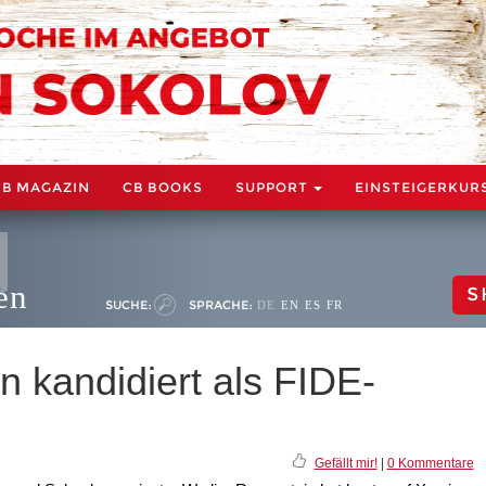
CB MAGAZIN
CB BOOKS
SUPPORT
EINSTEIGERKUR
en
S
SUCHE:
SPRACHE:
DE
EN
ES
FR
 kandidiert als FIDE-
Gefällt mir!
|
0 Kommentare