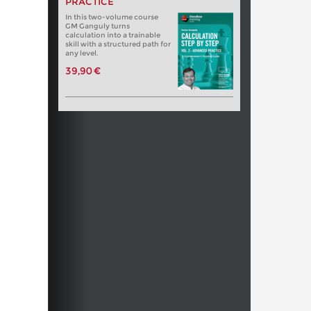
PRACTICE
In this two-volume course
GM Ganguly turns
calculation into a trainable
skill with a structured path for
any level.
39,90 €