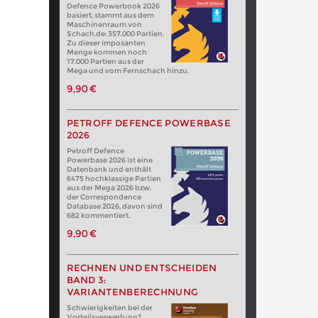
Defence Powerbook 2026
basiert, stammt aus dem
Maschinenraum von
Schach.de: 357.000 Partien.
Zu dieser imposanten
Menge kommen noch
17.000 Partien aus der
Mega und vom Fernschach hinzu.
9,90 €
PETROFF DEFENCE POWERBASE
2026
Petroff Defence
Powerbase 2026 ist eine
Datenbank und enthält
6475 hochklassige Partien
aus der Mega 2026 bzw.
der Correspondence
Database 2026, davon sind
682 kommentiert.
9,90 €
RECHNEN UND ENTSCHEIDEN
BAND 3:
VARIANTENBERECHNUNG
Schwierigkeiten bei der
Vorteilsverwertung?