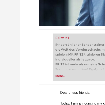
Fritz 21
Ihr persönlicher Schachtrainer -
die Welt des Vereinsschachs m
spielen: Mit FRITZ trainieren Sie
individueller als je zuvor.
FRITZ ist mehr als nur eine Sch
Trainingsrevolution! Egal, ob Si
Vereinsschachs machen oder ber
Mehr...
FRITZ trainieren Sie effizienter,
zuvor.
Dear chess friends,
Today, I am announcing my ca