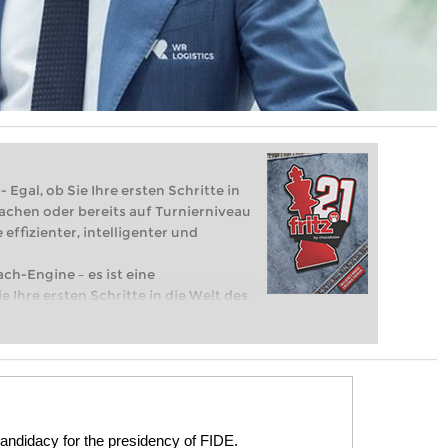
 Egal, ob Sie Ihre ersten Schritte in
achen oder bereits auf Turnierniveau
 effizienter, intelligenter und
ach-Engine – es ist eine
e Ihre ersten Schritte in die Welt des
eits auf Turnierniveau spielen: Mit
 intelligenter und individueller als je
ndidacy for the presidency of FIDE.