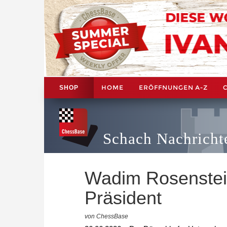
HOME
ERÖFFNUNGEN A-Z
SHOP
Schach Nachricht
Wadim Rosenstein
Präsident
von ChessBase