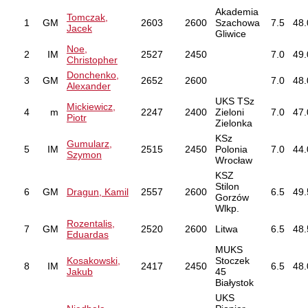
Akademia
Tomczak,
1
GM
2603
2600
Szachowa
7.5
48.
Jacek
Gliwice
Noe,
2
IM
2527
2450
7.0
49.
Christopher
Donchenko,
3
GM
2652
2600
7.0
48.
Alexander
UKS TSz
Mickiewicz,
4
m
2247
2400
Zieloni
7.0
47.
Piotr
Zielonka
KSz
Gumularz,
5
IM
2515
2450
Polonia
7.0
44.
Szymon
Wrocław
KSZ
Stilon
6
GM
Dragun, Kamil
2557
2600
6.5
49.
Gorzów
Wlkp.
Rozentalis,
7
GM
2520
2600
Litwa
6.5
48.
Eduardas
MUKS
Kosakowski,
Stoczek
8
IM
2417
2450
6.5
48.
Jakub
45
Białystok
UKS