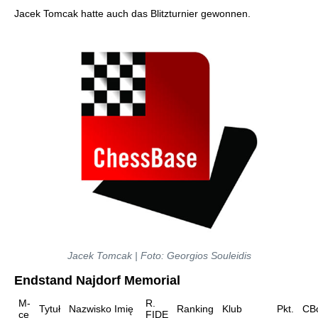
Jacek Tomcak hatte auch das Blitzturnier gewonnen.
Jacek Tomcak | Foto: Georgios Souleidis
Endstand Najdorf Memorial
M-
R.
Tytuł
Nazwisko Imię
Ranking
Klub
Pkt.
CB
ce
FIDE