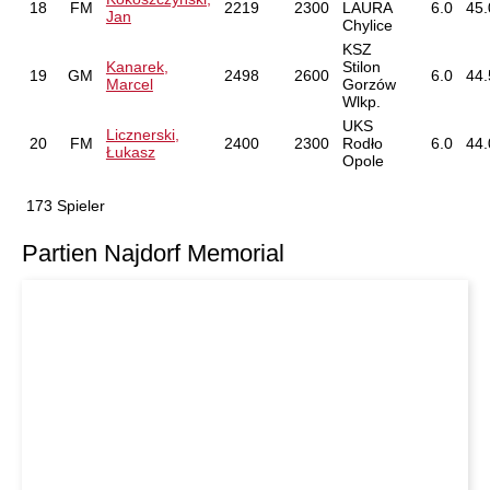
18
FM
2219
2300
LAURA
6.0
45.
Jan
Chylice
KSZ
Kanarek,
Stilon
19
GM
2498
2600
6.0
44.
Marcel
Gorzów
Wlkp.
UKS
Licznerski,
20
FM
2400
2300
Rodło
6.0
44.
Łukasz
Opole
173 Spieler
Partien Najdorf Memorial