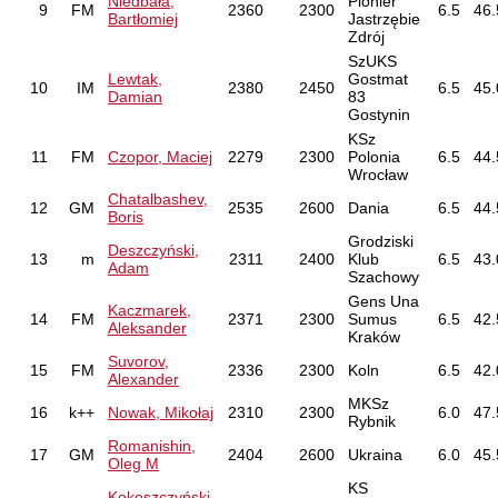
Niedbała,
Pionier
9
FM
2360
2300
6.5
46.
Bartłomiej
Jastrzębie
Zdrój
SzUKS
Lewtak,
Gostmat
10
IM
2380
2450
6.5
45.
Damian
83
Gostynin
KSz
11
FM
Czopor, Maciej
2279
2300
Polonia
6.5
44.
Wrocław
Chatalbashev,
12
GM
2535
2600
Dania
6.5
44.
Boris
Grodziski
Deszczyński,
13
m
2311
2400
Klub
6.5
43.
Adam
Szachowy
Gens Una
Kaczmarek,
14
FM
2371
2300
Sumus
6.5
42.
Aleksander
Kraków
Suvorov,
15
FM
2336
2300
Koln
6.5
42.
Alexander
MKSz
16
k++
Nowak, Mikołaj
2310
2300
6.0
47.
Rybnik
Romanishin,
17
GM
2404
2600
Ukraina
6.0
45.
Oleg M
KS
Kokoszczyński,