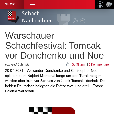
SHOP
TOGGLE
NAVIGATION
Schach
Nachrichten
Warschauer
Schachfestival: Tomcak
vor Donchenko und Noe
von André Schulz
Gefällt mir!
|
0 Kommentare
20.07.2021 – Alexander Donchenko und Christopher Noe
spielten beim Najdorf Memorial lange um den Turniersieg mit,
wurden aber kurz vor Schluss von Jacek Tomcak überholt. Die
beiden Deutschen belegten die Plätze zwei und drei. | Fotos:
Polonia Warschau