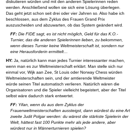
diskutieren würden und mit den anderen Spielerinnen reden
werden. Anschließend wollen sie sich eine Lösung überlegen.
Das geht jetzt schon seit drei oder vier Jahren so. Also habe ich
beschlossen, aus dem Zyklus des Frauen Grand Prix
auszuscheiden und abzuwarten, ob das System geändert wird.
FF:
Die FIDE sagt, es ist nicht möglich, Geld für das K.O.-
Turnier, das die anderen Spielerinnen lieben, zu bekommen,
wenn dieses Turnier keine Weltmeisterschaft ist, sondern nur
eine Herausforderin ermittelt…
HY:
Ja, natürlich kann man jedes Turnier interessanter machen,
wenn man es zur Weltmeisterschaft erklärt. Man stelle sich nur
einmal vor, Wijk aan Zee, St Louis oder Norway Chess würden
Weltmeisterschaften sein, und der amtierende Weltmeister
würde seinen Titel automatisch verlieren. Natürlich wären die
Organisatoren und die Spieler vielleicht begeistert, aber der Titel
selbst wäre dadurch stark entwertet.
FF:
Yifan, wenn du aus dem Zyklus der
Frauenweltmeisterschaften aussteigst, dann würdest du eine Art
zweite Judit Polgar werden: du wärest die stärkste Spielerin der
Welt, hättest fast 100 Punkte mehr als jede andere, aber
würdest nur in Männerturnieren spielen?