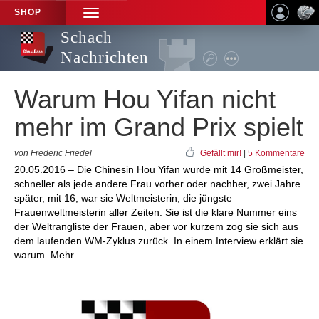
SHOP
TOGGLE
NAVIGATION
Schach
Nachrichten
Warum Hou Yifan nicht
mehr im Grand Prix spielt
von Frederic Friedel
Gefällt mir!
|
5 Kommentare
20.05.2016 – Die Chinesin Hou Yifan wurde mit 14 Großmeister,
schneller als jede andere Frau vorher oder nachher, zwei Jahre
später, mit 16, war sie Weltmeisterin, die jüngste
Frauenweltmeisterin aller Zeiten. Sie ist die klare Nummer eins
der Weltrangliste der Frauen, aber vor kurzem zog sie sich aus
dem laufenden WM-Zyklus zurück. In einem Interview erklärt sie
warum. Mehr...