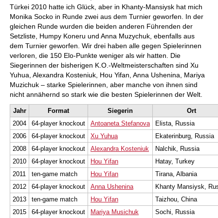
Türkei 2010 hatte ich Glück, aber in Khanty-Mansiysk hat mich
Monika Socko in Runde zwei aus dem Turnier geworfen. In der
gleichen Runde wurden die beiden anderen Führenden der
Setzliste, Humpy Koneru und Anna Muzychuk, ebenfalls aus
dem Turnier geworfen. Wir drei haben alle gegen Spielerinnen
verloren, die 150 Elo-Punkte weniger als wir hatten. Die
Siegerinnen der bisherigen K.O.-Weltmeisterschaften sind Xu
Yuhua, Alexandra Kosteniuk, Hou Yifan, Anna Ushenina, Mariya
Muzichuk – starke Spielerinnen, aber manche von ihnen sind
nicht annähernd so stark wie die besten Spielerinnen der Welt.
Jahr
Format
Siegerin
Ort
2004
64-player knockout
Antoaneta Stefanova
Elista, Russia
2006
64-player knockout
Xu Yuhua
Ekaterinburg, Russia
2008
64-player knockout
Alexandra Kosteniuk
Nalchik, Russia
2010
64-player knockout
Hou Yifan
Hatay, Turkey
2011
ten-game match
Hou Yifan
Tirana, Albania
2012
64-player knockout
Anna Ushenina
Khanty Mansiysk, Ru
2013
ten-game match
Hou Yifan
Taizhou, China
2015
64-player knockout
Mariya Musichuk
Sochi, Russia