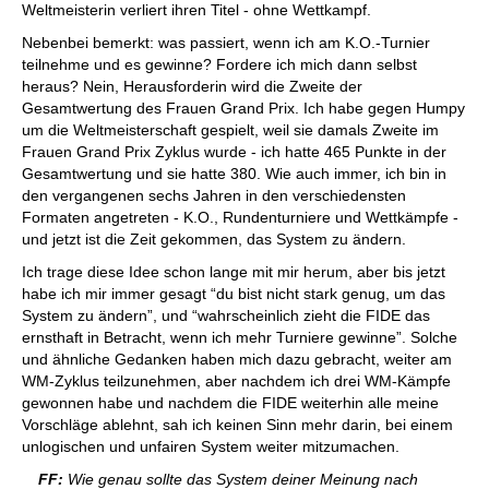
Weltmeisterin verliert ihren Titel - ohne Wettkampf.
Nebenbei bemerkt: was passiert, wenn ich am K.O.-Turnier
teilnehme und es gewinne? Fordere ich mich dann selbst
heraus? Nein, Herausforderin wird die Zweite der
Gesamtwertung des Frauen Grand Prix. Ich habe gegen Humpy
um die Weltmeisterschaft gespielt, weil sie damals Zweite im
Frauen Grand Prix Zyklus wurde - ich hatte 465 Punkte in der
Gesamtwertung und sie hatte 380. Wie auch immer, ich bin in
den vergangenen sechs Jahren in den verschiedensten
Formaten angetreten - K.O., Rundenturniere und Wettkämpfe -
und jetzt ist die Zeit gekommen, das System zu ändern.
Ich trage diese Idee schon lange mit mir herum, aber bis jetzt
habe ich mir immer gesagt “du bist nicht stark genug, um das
System zu ändern”, und “wahrscheinlich zieht die FIDE das
ernsthaft in Betracht, wenn ich mehr Turniere gewinne”. Solche
und ähnliche Gedanken haben mich dazu gebracht, weiter am
WM-Zyklus teilzunehmen, aber nachdem ich drei WM-Kämpfe
gewonnen habe und nachdem die FIDE weiterhin alle meine
Vorschläge ablehnt, sah ich keinen Sinn mehr darin, bei einem
unlogischen und unfairen System weiter mitzumachen.
FF:
Wie genau sollte das System deiner Meinung nach