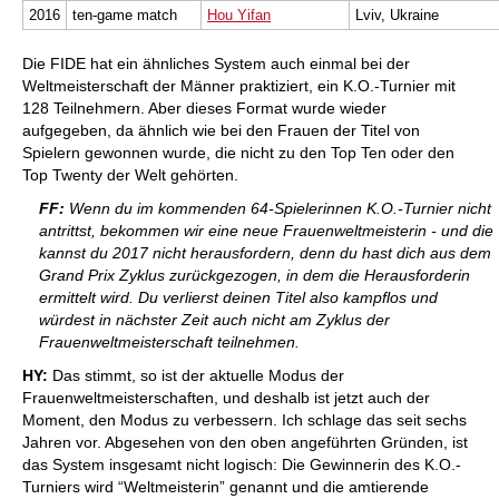
2016
ten-game match
Hou Yifan
Lviv, Ukraine
Die FIDE hat ein ähnliches System auch einmal bei der
Weltmeisterschaft der Männer praktiziert, ein K.O.-Turnier mit
128 Teilnehmern. Aber dieses Format wurde wieder
aufgegeben, da ähnlich wie bei den Frauen der Titel von
Spielern gewonnen wurde, die nicht zu den Top Ten oder den
Top Twenty der Welt gehörten.
FF:
Wenn du im kommenden 64-Spielerinnen K.O.-Turnier nicht
antrittst, bekommen wir eine neue Frauenweltmeisterin - und die
kannst du 2017 nicht herausfordern, denn du hast dich aus dem
Grand Prix Zyklus zurückgezogen, in dem die Herausforderin
ermittelt wird. Du verlierst deinen Titel also kampflos und
würdest in nächster Zeit auch nicht am Zyklus der
Frauenweltmeisterschaft teilnehmen.
HY:
Das stimmt, so ist der aktuelle Modus der
Frauenweltmeisterschaften, und deshalb ist jetzt auch der
Moment, den Modus zu verbessern. Ich schlage das seit sechs
Jahren vor. Abgesehen von den oben angeführten Gründen, ist
das System insgesamt nicht logisch: Die Gewinnerin des K.O.-
Turniers wird “Weltmeisterin” genannt und die amtierende