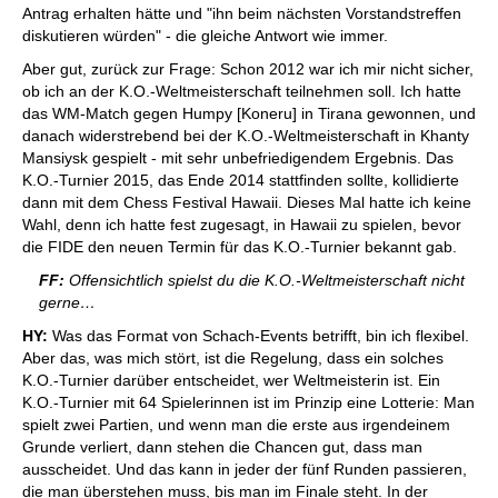
Antrag erhalten hätte und "ihn beim nächsten Vorstandstreffen
diskutieren würden" - die gleiche Antwort wie immer.
Aber gut, zurück zur Frage: Schon 2012 war ich mir nicht sicher,
ob ich an der K.O.-Weltmeisterschaft teilnehmen soll. Ich hatte
das WM-Match gegen Humpy [Koneru] in Tirana gewonnen, und
danach widerstrebend bei der K.O.-Weltmeisterschaft in Khanty
Mansiysk gespielt - mit sehr unbefriedigendem Ergebnis. Das
K.O.-Turnier 2015, das Ende 2014 stattfinden sollte, kollidierte
dann mit dem Chess Festival Hawaii. Dieses Mal hatte ich keine
Wahl, denn ich hatte fest zugesagt, in Hawaii zu spielen, bevor
die FIDE den neuen Termin für das K.O.-Turnier bekannt gab.
FF:
Offensichtlich spielst du die K.O.-Weltmeisterschaft nicht
gerne…
HY:
Was das Format von Schach-Events betrifft, bin ich flexibel.
Aber das, was mich stört, ist die Regelung, dass ein solches
K.O.-Turnier darüber entscheidet, wer Weltmeisterin ist. Ein
K.O.-Turnier mit 64 Spielerinnen ist im Prinzip eine Lotterie: Man
spielt zwei Partien, und wenn man die erste aus irgendeinem
Grunde verliert, dann stehen die Chancen gut, dass man
ausscheidet. Und das kann in jeder der fünf Runden passieren,
die man überstehen muss, bis man im Finale steht. In der