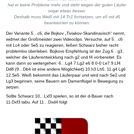
hat er keine Probleme mehr und steht wegen der guten Läufer
sogar etwas besser.
Deshalb muss Weiß mit 14.Tc1 fortsetzen, um e5 mit d5
beantworten zu können.
Der Variante 5…c6, die Bojkov „Tiviakov-Skandinavisch“ nennt,
widmet der Großmeister zwei Videoclips. Versuche, auf 5…c6
mit Lc4 oder Se5 zu reagieren, ließen Schwarz bisher recht
problemlos überleben. Bojkovs Empfehlung ist der Zug 6…g3,
welcher die Läuferentwicklung nach g2 und f4 vorbereitet. Es
kann dann so weitergehen: 6…Lg4 7.Lg2 e6 8.0-0 Le7 9.Lf4
Dd8 (9…Db4 ist eine andere Möglichkeit) 10.h3 Lh5. 11.g4 Lg6
12.Se5. Weiß bekommt das Läuferpaar und wird nach Se2 und
Lg3 beginnen, seine Bauern am Damenflügel in Bewegung zu
setzen.
Sollte Schwarz 10…Lxf3 spielen, so ist der d-Bauer nach
11.Dxf3 tabu. Auf 11…Dxd4 folgt