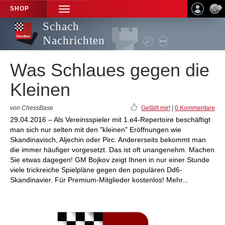
SHOP
TOGGLE
NAVIGATION
Schach
Nachrichten
Was Schlaues gegen die
Kleinen
von ChessBase
Gefällt mir!
|
0 Kommentare
29.04.2016 – Als Vereinsspieler mit 1.e4-Repertoire beschäftigt
man sich nur selten mit den "kleinen" Eröffnungen wie
Skandinavisch, Aljechin oder Pirc. Andererseits bekommt man
die immer häufiger vorgesetzt. Das ist oft unangenehm. Machen
Sie etwas dagegen! GM Bojkov zeigt Ihnen in nur einer Stunde
viele trickreiche Spielpläne gegen den populären Dd6-
Skandinavier. Für Premium-Mitglieder kostenlos! Mehr...