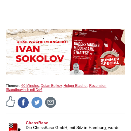
Themen:
60 Minutes
,
Dejan Bojkov
,
Holger Blauhut
,
Rezension
,
Skandinavisch mit Dd6
ChessBase
Die ChessBase GmbH, mit Sitz in Hamburg, wurde