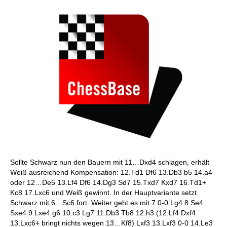
Sollte Schwarz nun den Bauern mit 11…Dxd4 schlagen, erhält
Weiß ausreichend Kompensation: 12.Td1 Df6 13.Db3 b5 14.a4
oder 12…De5 13.Lf4 Df6 14.Dg3 Sd7 15.Txd7 Kxd7 16.Td1+
Kc8 17.Lxc6 und Weiß gewinnt. In der Hauptvariante setzt
Schwarz mit 6…Sc6 fort. Weiter geht es mit 7.0-0 Lg4 8.Se4
Sxe4 9.Lxe4 g6 10.c3 Lg7 11.Db3 Tb8 12.h3 (12.Lf4 Dxf4
13.Lxc6+ bringt nichts wegen 13…Kf8) Lxf3 13.Lxf3 0-0 14.Le3