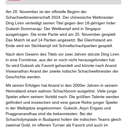
FRITZ trainieren Sie effizienter, intelligenter und
individueller als je zuvor.
Am 20. November ist der offizielle Beginn der
Schachweltmeisterschaft 2024. Der chinesische Weltmeister
Ding Liren verteidigt seinen Titel gegen den 18-jährigen Inder
Gukesh Dommaraju. Der Wettkampf wird in Singapur
ausgetragen. Die erste Partie wird am 25. November gespielt.
Das Match ist auf 14 Partien angesetzt. Bei Gleichstand am
Ende wird ein Stichkampf mit Schnellschachpartien gespielt.
Nach dem Gewinn des Titels vor zwei Jahren stürzte Ding Liren
in eine Formkrise, aus der er noch nicht herausgefunden hat.
So wird Gukesh als Favorit gehandelt und könnte nach Anand
Viswanathan Anand der zweite indische Schachweltmeister der
Geschichte werden.
Mit seinen Erfolgen hat Anand in den 2000er Jahren in seinem
Heimatland einen wahren Schachboom ausgelöst. Viele junge
Spieler eifern seinem Vorbild nach. Die größten Talente werden
gefördert und inzwischen sind eine ganze Reihe junger Spieler
in der Weltspitze angekommen. Gukesh, Arjun Erigaisi und
Praggnanandhaa sind die bekanntesten. Bei der
Schacholympiade in Budapest holten die indischen Teams gleich
zweimal Gold, im offenen Turnier als Favorit und auch im