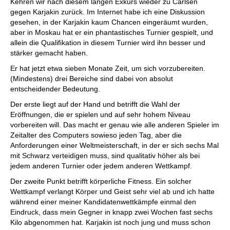
Kehren wir nach diesem langen Exkurs wieder zu Carlsen
gegen Karjakin zurück. Im Internet habe ich eine Diskussion
gesehen, in der Karjakin kaum Chancen eingeräumt wurden,
aber in Moskau hat er ein phantastisches Turnier gespielt, und
allein die Qualifikation in diesem Turnier wird ihn besser und
stärker gemacht haben.
Er hat jetzt etwa sieben Monate Zeit, um sich vorzubereiten.
(Mindestens) drei Bereiche sind dabei von absolut
entscheidender Bedeutung.
Der erste liegt auf der Hand und betrifft die Wahl der
Eröffnungen, die er spielen und auf sehr hohem Niveau
vorbereiten will. Das macht er genau wie alle anderen Spieler im
Zeitalter des Computers sowieso jeden Tag, aber die
Anforderungen einer Weltmeisterschaft, in der er sich sechs Mal
mit Schwarz verteidigen muss, sind qualitativ höher als bei
jedem anderen Turnier oder jedem anderen Wettkampf.
Der zweite Punkt betrifft körperliche Fitness. Ein solcher
Wettkampf verlangt Körper und Geist sehr viel ab und ich hatte
während einer meiner Kandidatenwettkämpfe einmal den
Eindruck, dass mein Gegner in knapp zwei Wochen fast sechs
Kilo abgenommen hat. Karjakin ist noch jung und muss schon