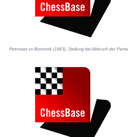
Petrosian vs Botvinnik (1963), Stellung bei Abbruch der Partie