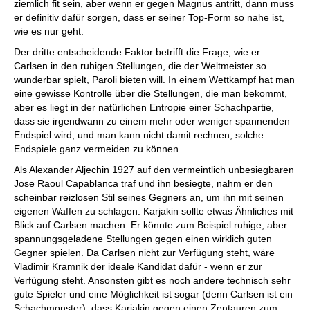
ziemlich fit sein, aber wenn er gegen Magnus antritt, dann muss
er definitiv dafür sorgen, dass er seiner Top-Form so nahe ist,
wie es nur geht.
Der dritte entscheidende Faktor betrifft die Frage, wie er
Carlsen in den ruhigen Stellungen, die der Weltmeister so
wunderbar spielt, Paroli bieten will. In einem Wettkampf hat man
eine gewisse Kontrolle über die Stellungen, die man bekommt,
aber es liegt in der natürlichen Entropie einer Schachpartie,
dass sie irgendwann zu einem mehr oder weniger spannenden
Endspiel wird, und man kann nicht damit rechnen, solche
Endspiele ganz vermeiden zu können.
Als Alexander Aljechin 1927 auf den vermeintlich unbesiegbaren
Jose Raoul Capablanca traf und ihn besiegte, nahm er den
scheinbar reizlosen Stil seines Gegners an, um ihn mit seinen
eigenen Waffen zu schlagen. Karjakin sollte etwas Ähnliches mit
Blick auf Carlsen machen. Er könnte zum Beispiel ruhige, aber
spannungsgeladene Stellungen gegen einen wirklich guten
Gegner spielen. Da Carlsen nicht zur Verfügung steht, wäre
Vladimir Kramnik der ideale Kandidat dafür - wenn er zur
Verfügung steht. Ansonsten gibt es noch andere technisch sehr
gute Spieler und eine Möglichkeit ist sogar (denn Carlsen ist ein
Schachmonster), dass Karjakin gegen einen Zentauren zum