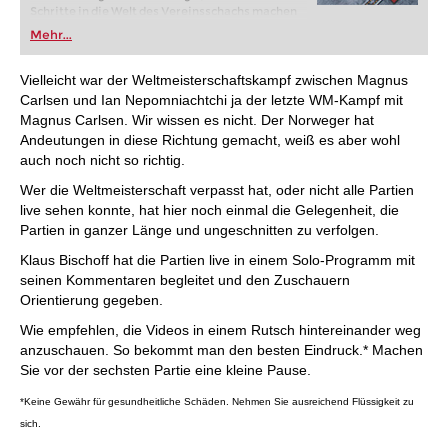
Schritte in die Welt des Vereinsschachs machen
oder bereits auf Turnierniveau spielen: Mit
Mehr...
FRITZ trainieren Sie effizienter, intelligenter und
individueller als je zuvor.
Vielleicht war der Weltmeisterschaftskampf zwischen Magnus
Carlsen und Ian Nepomniachtchi ja der letzte WM-Kampf mit
Magnus Carlsen. Wir wissen es nicht. Der Norweger hat
Andeutungen in diese Richtung gemacht, weiß es aber wohl
auch noch nicht so richtig.
Wer die Weltmeisterschaft verpasst hat, oder nicht alle Partien
live sehen konnte, hat hier noch einmal die Gelegenheit, die
Partien in ganzer Länge und ungeschnitten zu verfolgen.
Klaus Bischoff hat die Partien live in einem Solo-Programm mit
seinen Kommentaren begleitet und den Zuschauern
Orientierung gegeben.
Wie empfehlen, die Videos in einem Rutsch hintereinander weg
anzuschauen. So bekommt man den besten Eindruck.* Machen
Sie vor der sechsten Partie eine kleine Pause.
*Keine Gewähr für gesundheitliche Schäden. Nehmen Sie ausreichend Flüssigkeit zu
sich.