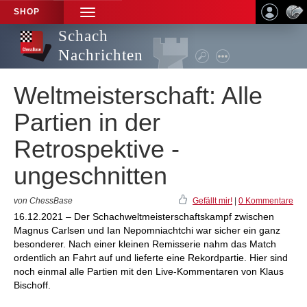
SHOP
TOGGLE
NAVIGATION
Schach
Nachrichten
Weltmeisterschaft: Alle
Partien in der
Retrospektive -
ungeschnitten
von ChessBase
Gefällt mir!
|
0 Kommentare
16.12.2021 – Der Schachweltmeisterschaftskampf zwischen
Magnus Carlsen und Ian Nepomniachtchi war sicher ein ganz
besonderer. Nach einer kleinen Remisserie nahm das Match
ordentlich an Fahrt auf und lieferte eine Rekordpartie. Hier sind
noch einmal alle Partien mit den Live-Kommentaren von Klaus
Bischoff.